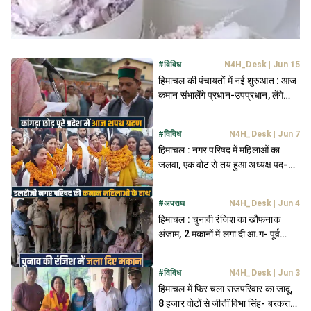
#
विविध
N4H_Desk
|
Jun 15
हिमाचल की पंचायतों में नई शुरुआत : आज
कमान संभालेंगे प्रधान-उपप्रधान, लेंगे
शपथ
#
विविध
N4H_Desk
|
Jun 7
हिमाचल : नगर परिषद में महिलाओं का
जलवा, एक वोट से तय हुआ अध्यक्ष पद-
निर्दलीयों ने पलटी गेम
#
अपराध
N4H_Desk
|
Jun 4
हिमाचल : चुनावी रंजिश का खौफनाक
अंजाम, 2 मकानों में लगा दी आ.ग- पूर्व
प्रधान समेत 11 पर केस
#
विविध
N4H_Desk
|
Jun 3
हिमाचल में फिर चला राजपरिवार का जादू,
8 हजार वोटों से जीतीं विभा सिंह- बरकरार