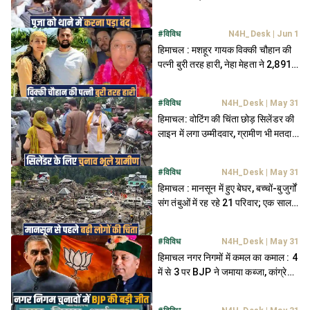
कार्यकर्ता भड़के, थाने पहुंचा मामला
#
विविध
N4H_Desk
|
Jun 1
हिमाचल : मशहूर गायक विक्की चौहान की
पत्नी बुरी तरह हारी, नेहा मेहता ने 2,891
वोटों से किया पराजित
#
विविध
N4H_Desk
|
May 31
हिमाचल: वोटिंग की चिंता छोड़ सिलेंडर की
लाइन में लगा उम्मीदवार, ग्रामीण भी मतदान
केंद्र से भागे
#
विविध
N4H_Desk
|
May 31
हिमाचल : मानसून में हुए बेघर, बच्चों-बुजुर्गों
संग तंबुओं में रह रहे 21 परिवार; एक साल
बाद भी नहीं मिला ठिकाना
#
विविध
N4H_Desk
|
May 31
हिमाचल नगर निगमों में कमल का कमाल : 4
में से 3 पर BJP ने जमाया कब्जा, कांग्रेस
के हिस्से में सिर्फ एक