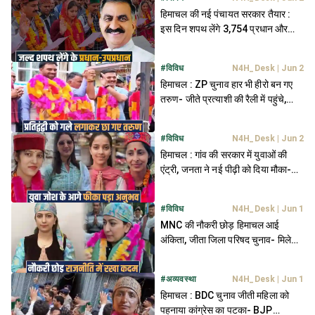
हिमाचल की नई पंचायत सरकार तैयार :
इस दिन शपथ लेंगे 3,754 प्रधान और
उपप्रधान- तैयारी तेज
#
विविध
N4H_Desk
|
Jun 2
हिमाचल : ZP चुनाव हार भी हीरो बन गए
तरुण- जीते प्रत्याशी की रैली में पहुंचे,
माला पहनाकर मिले गले
#
विविध
N4H_Desk
|
Jun 2
हिमाचल : गांव की सरकार में युवाओं की
एंट्री, जनता ने नई पीढ़ी को दिया मौका-
21 वर्षीय लक्ष्मी बनीं BDC
#
विविध
N4H_Desk
|
Jun 1
MNC की नौकरी छोड़ हिमाचल आई
अंकिता, जीता जिला परिषद चुनाव- मिले
10,939 वोट
#
अव्यवस्था
N4H_Desk
|
Jun 1
हिमाचल : BDC चुनाव जीती महिला को
पहनाया कांग्रेस का पटका- BJP