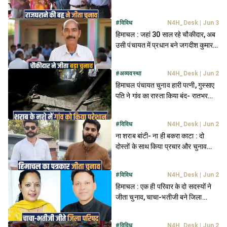
रहा दबदबा
#
विविध
N4H_Desk
|
Jun 3
हिमाचल : जहां 30 साल रहे चौकीदार, अब
उसी पंचायत में प्रधान बने जगदीश कुमार-
हर ओर चर्चा
#
अव्यवस्था
N4H_Desk
|
Jun 2
हिमाचल पंचायत चुनाव हारी पत्नी, गुस्साए
पति ने गांव का रास्ता किया बंद- रातभर
चला 'ड्रामा'
#
विविध
N4H_Desk
|
Jun 2
ना शराब बांटी- ना ही बकरा काटा : दो
दोस्तों के साथ किया प्रचार और चुनाव
जीता हिमाचल का पत्रकार
#
विविध
N4H_Desk
|
Jun 2
हिमाचल : एक ही परिवार के दो सदस्यों ने
जीता चुनाव, चाचा-भतीजी बने जिला
परिषद सदस्य
#
विविध
N4H_Desk
|
Jun 2