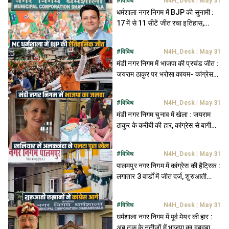
#
विविध
N4H_Desk
|
May 31
धर्मशाला नगर निगम में BJP की सुनामी :
17 में से 11 सीटें जीत रचा इतिहास,
कांग्रेस का कुनबा 5 पर सिमटा
#
विविध
N4H_Desk
|
May 31
मंडी नगर निगम में भाजपा की प्रचंड जीत :
जयराम ठाकुर पर भरोसा कायम- कांग्रेस
एक सीट पर सिमटी
#
विविध
N4H_Desk
|
May 31
मंडी नगर निगम चुनाव में खेला : जयराम
ठाकुर के करीबी की हार, कांग्रेस से बागी
अलकनंदा ने जीता चुनाव
#
विविध
N4H_Desk
|
May 31
पालमपुर नगर निगम में कांग्रेस की हैट्रिक :
लगातार 3 वार्डों में जीत दर्ज, शुरुआती
नतीजों में BJP पिछड़ी
#
विविध
N4H_Desk
|
May 31
धर्मशाला नगर निगम में पूर्व मेयर की हार :
अब तक के नतीजों में भाजपा का दबदबा, 3