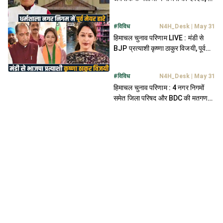
वॉर्ड में जीती
#
विविध
N4H_Desk
|
May 31
हिमाचल चुनाव परिणाम LIVE : मंडी से
BJP प्रत्याशी कृष्णा ठाकुर विजयी, पूर्व
मंत्री के भतीजे की हार
#
विविध
N4H_Desk
|
May 31
हिमाचल चुनाव परिणाम : 4 नगर निगमों
समेत जिला परिषद और BDC की मतगणना
थोड़ी देर में शुरू