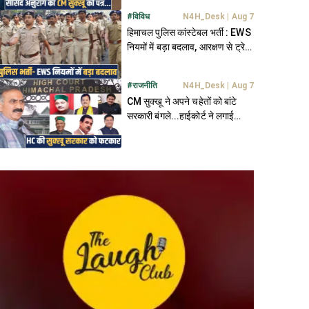
#
विविध
N4H_Desk
|
Aug 7
हिमाचल पुलिस कांस्टेबल भर्ती : EWS
नियमों में बड़ा बदलाव, आरक्षण से ट्रेनी
बाहर
#
राजनीति
N4H_Desk
|
Aug 7
CM सुक्खू ने अपने चहेतों को बांटे
सरकारी बंगले...हाईकोर्ट ने लगाई
फटकार, मांगा जवाब