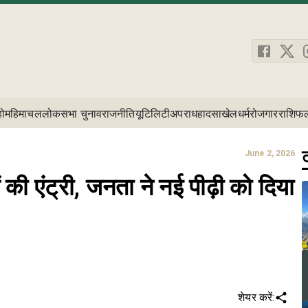
होम
हिमाचल
लोकसभा चुनाव
राजनीति
यूटिलिटी
अपराध
हादसा
खेल
धर्म
रोजगार
राशिफ
ट
June 2, 2026
 की एंट्री, जनता ने नई पीढ़ी को दिया
शेयर करें: