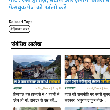
नोट : ऐसी ही तेज़, सटीक और ज़मीनी खबरों से 
फेसबुक पेज को फॉलो करें
Related Tags:
#
हिमाचल खबर
संबंधित आलेख
#
हादसा
N4H_Desk
|
Aug 8
#
राजनीति
N4H_Desk
|
Aug
हिमाचल बस हा*दसे ने 4 बहनों से
बदले की राजनीति पर उतरी सुक्ख
छीन ली मां, डॉक्टर से पूछ रही
सरकार, अनुराग ठाकुर बोले-
मासूम; "हमारी मम्मी कहां हैं"
मुकदमों से दबाई जा रही विपक्ष की