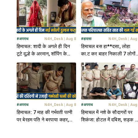
आवाज
#
अपराध
N4H_Desk
|
Aug 8
#
हादसा
N4H_Desk
|
Aug
हिमाचल: शादी के अगले ही दिन
हिमाचल बस हा**दसा, लोहा
टूटे दूल्हे के अरमान, शॉपिंग के
का.ट कर बाहर निकाली 7 लोगों
बहाने निकली नई नवेली दुल्हन
की देह, PM मोदी ने भी जताया
फरार
शोक
#
अपराध
N4H_Desk
|
Aug 8
#
अपराध
N4H_Desk
|
Aug
हिमाचल: 7 माह की गर्भवती पत्नी
हिमाचल में नशे के सौदागरों पर
पर बेरहम पति ने बरपाया कहर,
शिकंजा: होटल में दबिश, सड़क प
लात-घूंसों से उजाड़ दी कोख
धरपकड़; 3 तस्कर अरेस्ट