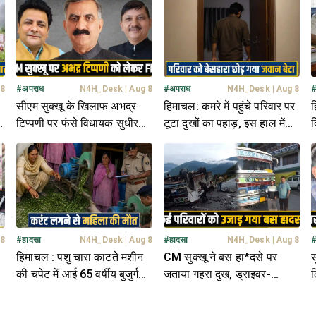
किया ये मुकाम
 8
#
अपराध
N4H_Desk
|
Aug 8
#
अपराध
N4H_Desk
|
Aug 8
सीएम सुक्खू के खिलाफ अभद्र
हिमाचल: कमरे में पहुंचे परिवार पर
ह
टिप्पणी पर फंसे विधायक सुधीर
टूटा दुखों का पहाड़, इस हाल में
क
शर्मा और राजेंद्र राणा- FIR दर्ज
मिली जवान बेटे की देह
क
 8
#
हादसा
N4H_Desk
|
Aug 8
#
हादसा
N4H_Desk
|
Aug 8
हिमाचल : पशु चारा काटते मशीन
CM सुक्खू ने बस हा*दसे पर
स
र
की चपेट में आई 65 वर्षीय बुजुर्ग
जताया गहरा दुख, ड्राइवर-
ल
महिला, नहीं बच पाईं
कंडक्टर समेत 7 ने तोड़ा दम- 18
भ
थे सवार
ड