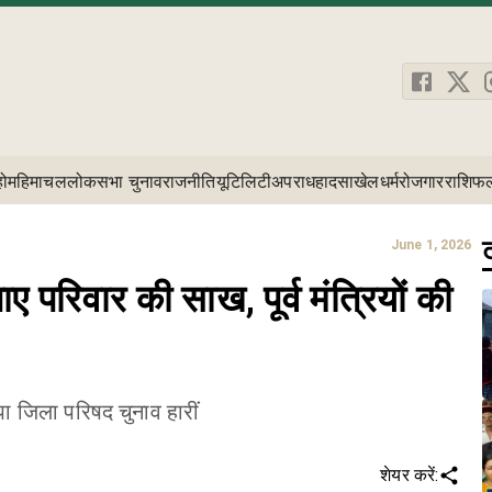
होम
हिमाचल
लोकसभा चुनाव
राजनीति
यूटिलिटी
अपराध
हादसा
खेल
धर्म
रोजगार
राशिफ
ट
June 1, 2026
ए परिवार की साख, पूर्व मंत्रियों की
 जिला परिषद चुनाव हारीं
शेयर करें: