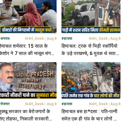
#
अपराध
N4H_Desk
|
Aug 8
#
हादसा
N4H_Desk
|
Aug 8
िमाचल शर्मसार: 15 साल के
हिमाचल: ट्रक से भिड़ी स्कॉर्पियो
िशोर ने 7 साल की मासूम संग
के उड़े परखच्चे, 6 युवक थे सवार;
ी नीचता, पुलिस कर रही तलाश
गाड़ी में मिली शराब की बोतलें
#
रोजगार
N4H_Desk
|
Aug 8
#
हादसा
N4H_Desk
|
Aug 8
ुक्खू सरकार का बेरोजगारों के
हिमाचल बस हा*दसा : पति-पत्नी
िए तोहफा, निकाली सरकारी
समेत एक ही गांव के चार लोगों की
र्ती- यहां क्लिक में जानें पूरी
थम गई सांसें, इलाके में पसरा मातम
िटेल