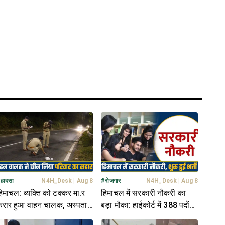
#
हादसा
N4H_Desk
|
Aug 8
#
रोजगार
N4H_Desk
|
Aug 8
िमाचल: व्यक्ति को टक्कर मा.र
हिमाचल में सरकारी नौकरी का
रार हुआ वाहन चालक, अस्पताल
बड़ा मौका: हाईकोर्ट में 388 पदों
हुंचा देता... तो बच जाती जा.न
पर निकली भर्ती, जल्द करें आवेदन