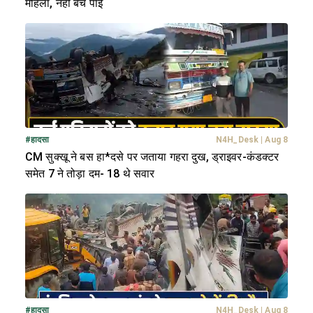
महिला, नहीं बच पाईं
#
हादसा
N4H_Desk
|
Aug 8
CM सुक्खू ने बस हा*दसे पर जताया गहरा दुख, ड्राइवर-कंडक्टर
समेत 7 ने तोड़ा दम- 18 थे सवार
#
हादसा
N4H_Desk
|
Aug 8