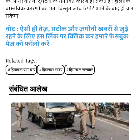
की परिस्थितियां दुर्घटना के संभावित कारण हो सकते हैं। हालांकि
वास्तविक कारणों का पता विस्तृत जांच रिपोर्ट आने के बाद ही चल
सकेगा।
नोट : ऐसी ही तेज़, सटीक और ज़मीनी खबरों से जुड़े
रहने के लिए इस लिंक पर क्लिक कर हमारे फेसबुक
पेज को फॉलो करें
Related Tags:
#
हिमाचल समाचार
#
हिमाचल खबर
#
हिमाचल सरकार
संबंधित आलेख