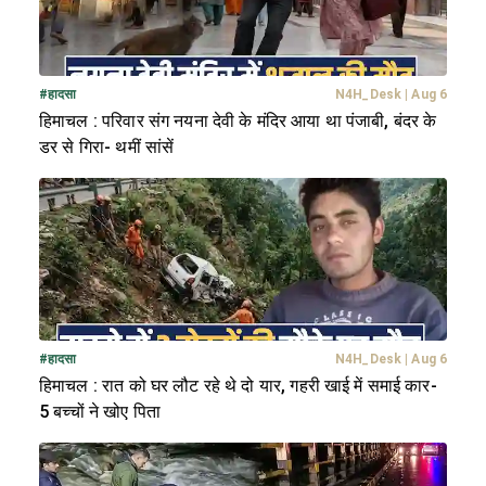
#
हादसा
N4H_Desk
|
Aug 6
हिमाचल : परिवार संग नयना देवी के मंदिर आया था पंजाबी, बंदर के
डर से गिरा- थमीं सांसें
#
हादसा
N4H_Desk
|
Aug 6
हिमाचल : रात को घर लौट रहे थे दो यार, गहरी खाई में समाई कार-
5 बच्चों ने खोए पिता