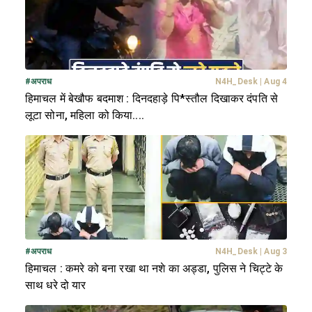
#
अपराध
N4H_Desk
|
Aug 4
हिमाचल में बेखौफ बदमाश : दिनदहाड़े पि*स्तौल दिखाकर दंपति से
लूटा सोना, महिला को किया....
#
अपराध
N4H_Desk
|
Aug 3
हिमाचल : कमरे को बना रखा था नशे का अड्डा, पुलिस ने चिट्टे के
साथ धरे दो यार