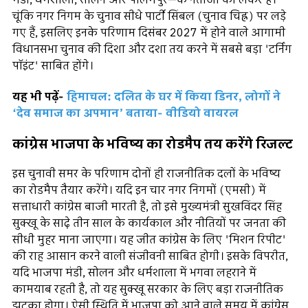
मंडी, धर्मशाला, सोलन और पालमपुर—के नतीजों को लेकर है।
चूंकि नगर निगम के चुनाव सीधे पार्टी सिंबल (चुनाव चिह्न) पर लड़े
गए हैं, इसलिए इनके परिणाम दिसंबर 2027 में होने वाले आगामी
विधानसभा चुनाव की दिशा और दशा तय करने में सबसे बड़ा 'टर्निंग
पॉइंट' साबित होंगे।
यह भी पढ़ें-
हिमाचल: दलित के घर में किया डिनर, लोगों ने
‘देव समाज का अपमान’ बताया- वीडियो वायरल
कांग्रेस भाजपा के भविष्य का रोडमैप तय करेंगे रिजल्ट
इस चुनावी समर के परिणाम दोनों ही राजनीतिक दलों के भविष्य
का रोडमैप तैयार करेंगे। यदि इन चार नगर निगमों (एमसी) में
सत्ताधारी कांग्रेस बाजी मारती है, तो इसे मुख्यमंत्री सुखविंदर सिंह
सुक्खू के साढ़े तीन साल के कार्यकाल और नीतियों पर जनता की
सीधी मुहर माना जाएगा। यह जीत कांग्रेस के लिए 'मिशन रिपीट'
की राह आसान करने वाली संजीवनी साबित होगी। इसके विपरीत,
यदि भाजपा मंडी, सोलन और धर्मशाला में भगवा लहराने में
कामयाब रहती है, तो यह सुक्खू सरकार के लिए बड़ा राजनीतिक
झटका होगा। ऐसी स्थिति में भाजपा को आने वाले समय में कांग्रेस