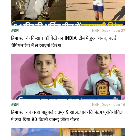
#
खेल
N4H_Desk
|
Jun 27
हिमाचल के किसान की बेटी का INDIA टीम में हुआ चयन, वर्ल्ड
चैंपियनशिप में लहराएगी तिरंगा
#
खेल
N4H_Desk
|
Jun 16
हिमाचल का नन्हा बाहुबली: उम्र 9 साल..पावरलिफ्टिंग प्रतियोगिता
में उठा दिया 80 किलो वजन; जीता गोल्ड