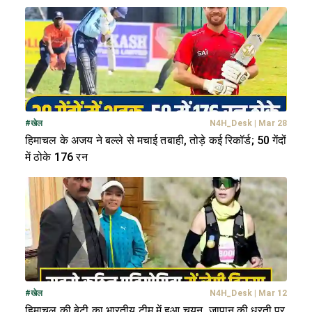
#
खेल
N4H_Desk
|
Mar 28
हिमाचल के अजय ने बल्ले से मचाई तबाही, तोड़े कई रिकॉर्ड; 50 गेंदों
में ठोके 176 रन
#
खेल
N4H_Desk
|
Mar 12
हिमाचल की बेटी का भारतीय टीम में हुआ चयन, जापान की धरती पर