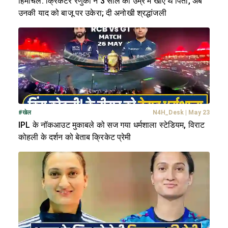
हिमाचल: क्रिकेटर रेणुका ने 3 साल की उम्र में खोए थे पिता, अब
उनकी याद को बाजू पर उकेरा; दी अनोखी श्रद्धांजली
#
खेल
N4H_Desk
|
May 23
IPL के नॉकआउट मुकाबले को सज गया धर्मशाला स्टेडियम, विराट
कोहली के दर्शन को बेताब क्रिकेट प्रेमी