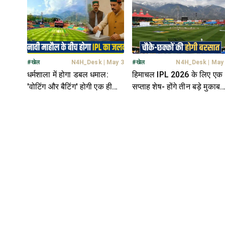
अनोखी श्रद्धांजली
प्रेमी
#
खेल
N4H_Desk
|
May 3
#
खेल
N4H_Desk
|
May
धर्मशाला में होगा डबल धमाल:
हिमाचल IPL 2026 के लिए एक
'वोटिंग और बैटिंग' होगी एक ही
सप्ताह शेष- होंगे तीन बड़े मुकाबले
दिन... अलर्ट मोड पर प्रशासन
मैचों से पहले HPCA पूरी तरह
अलर्ट