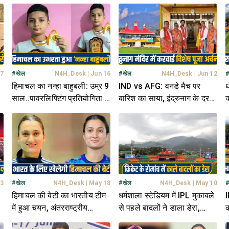
27
#
खेल
N4H_Desk
|
Jun 16
#
खेल
N4H_Desk
|
Jun 12
हिमाचल का नन्हा बाहुबली: उम्र 9
IND vs AFG: वनडे मैच पर
ध
साल..पावरलिफ्टिंग प्रतियोगिता में
बारिश का साया, इंद्रुनाग के दर
क
उठा दिया 80 किलो वजन; जीता
पहुंचे अनुराग संग HPCA; मांगा
ब
गोल्ड
आशीर्वाद
म
23
#
खेल
N4H_Desk
|
May 18
#
खेल
N4H_Desk
|
May 10
हिमाचल की बेटी का भारतीय टीम
धर्मशाला स्टेडियम में IPL मुकाबले
I
ाट
में हुआ चयन, अंतरराष्ट्रीय
से पहले बादलों ने डाला डेरा,
क
ट
प्रतियोगिता में दिखाएगी दम
क्रिकेट प्रेमियों में छाई मायूसी
ह