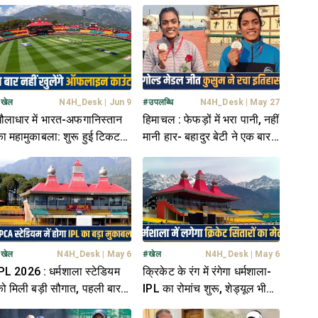
#
खेल
N4H_Desk
|
Jun 9
#
उपलब्धि
N4H_Desk
|
May 27
ौलाधार में भारत-अफगानिस्तान
हिमाचल : फेफड़ों में भरा पानी, नहीं
ा महामुकाबला: शुरू हुई टिकट
मानी हार- बहादुर बेटी ने एक बार
िक्री; 2000 वाली सीट के लिए
फिर चमकाया प्रदेश का नाम
ारामारी
#
खेल
N4H_Desk
|
May 6
#
खेल
N4H_Desk
|
May 6
PL 2026 : धर्मशाला स्टेडियम
क्रिकेट के रंग में रंगेगा धर्मशाला-
ो मिली बड़ी सौगात, पहली बार
IPL का रोमांच शुरू, शेड्यूल भी
ोगा प्लेऑफ का महामुकाबला
जारी- कल पहुंचेगी टीमें