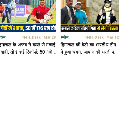
#
खेल
N4H_Desk
|
Mar 28
#
खेल
N4H_Desk
|
Mar 12
िमाचल के अजय ने बल्ले से मचाई
हिमाचल की बेटी का भारतीय टीम
बाही, तोड़े कई रिकॉर्ड; 50 गेंदों
में हुआ चयन, जापान की धरती पर
ें ठोके 176 रन
बुलंद करेगी भारत का झंडा