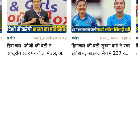
 3
#
खेल
N4H_Desk
|
Apr 12
#
खेल
N4H_Desk
|
Apr 6
हिमाचल: फौजी की बेटी ने
हिमाचल की बेटी सुषमा वर्मा ने रचा
ह
,
राष्ट्रीय स्तर पर जीता मेडल, अब
इतिहास, फाइनल मैच में 237 रन
त
अंतरराष्ट्रीय प्रतियोगिता के लिए
बनाकर बनाया नया कीर्तिमान
म
हुआ चयन