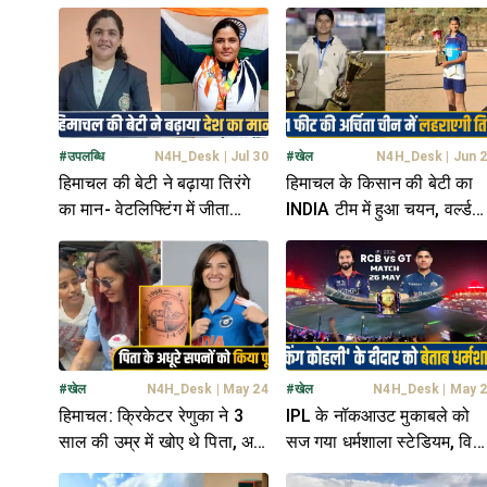
#
उपलब्धि
N4H_Desk
|
Jul 30
#
खेल
N4H_Desk
|
Jun 
हिमाचल की बेटी ने बढ़ाया तिरंगे
हिमाचल के किसान की बेटी का
का मान- वेटलिफ्टिंग में जीता
INDIA टीम में हुआ चयन, वर्ल्ड
गोल्ड, पिता का सपना किया
चैंपियनशिप में लहराएगी तिरंगा
साकार
#
खेल
N4H_Desk
|
May 24
#
खेल
N4H_Desk
|
May 
हिमाचल: क्रिकेटर रेणुका ने 3
IPL के नॉकआउट मुकाबले को
साल की उम्र में खोए थे पिता, अब
सज गया धर्मशाला स्टेडियम, विर
उनकी याद को बाजू पर उकेरा; दी
कोहली के दर्शन को बेताब क्रिके