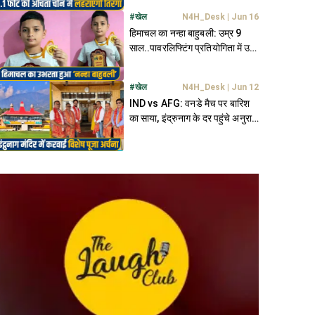
#
खेल
N4H_Desk
|
Jun 16
हिमाचल का नन्हा बाहुबली: उम्र 9
साल..पावरलिफ्टिंग प्रतियोगिता में उठा
दिया 80 किलो वजन; जीता गोल्ड
#
खेल
N4H_Desk
|
Jun 12
IND vs AFG: वनडे मैच पर बारिश
का साया, इंद्रुनाग के दर पहुंचे अनुराग
संग HPCA; मांगा आशीर्वाद