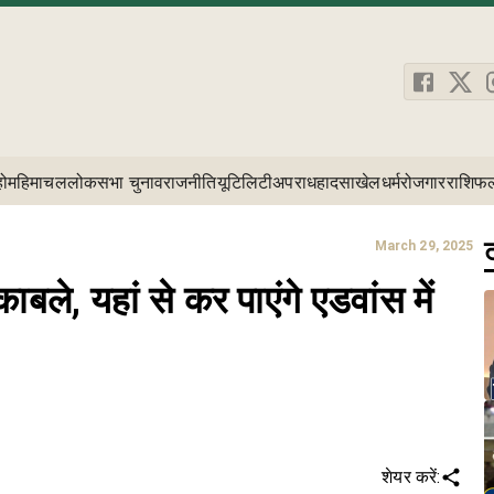
होम
हिमाचल
लोकसभा चुनाव
राजनीति
यूटिलिटी
अपराध
हादसा
खेल
धर्म
रोजगार
राशिफ
ट
March 29, 2025
काबले, यहां से कर पाएंगे एडवांस में
शेयर करें: