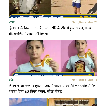
#
खेल
N4H_Desk
|
Jun 27
हिमाचल के किसान की बेटी का INDIA टीम में हुआ चयन, वर्ल्ड
चैंपियनशिप में लहराएगी तिरंगा
#
खेल
N4H_Desk
|
Jun 16
हिमाचल का नन्हा बाहुबली: उम्र 9 साल..पावरलिफ्टिंग प्रतियोगिता
में उठा दिया 80 किलो वजन; जीता गोल्ड