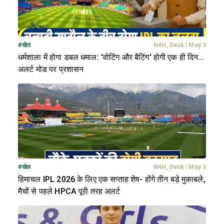
#
खेल
N4H_Desk
|
May 3
धर्मशाला में होगा डबल धमाल: 'वोटिंग और बैटिंग' होगी एक ही दिन...
अलर्ट मोड पर प्रशासन
#
खेल
N4H_Desk
|
May 3
हिमाचल IPL 2026 के लिए एक सप्ताह शेष- होंगे तीन बड़े मुकाबले,
मैचों से पहले HPCA पूरी तरह अलर्ट