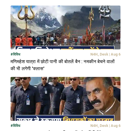
#
विविध
N4H_Desk
|
Aug 6
मणिमहेश यात्रा में छोटी पानी की बोतलें बैन : नमकीन बेचने वालों
की भी लगेगी 'क्लास'
#
विविध
N4H_Desk
|
Aug 6