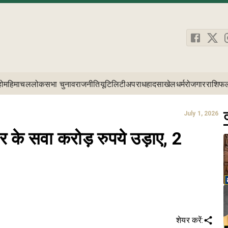
होम
हिमाचल
लोकसभा चुनाव
राजनीति
यूटिलिटी
अपराध
हादसा
खेल
धर्म
रोजगार
राशिफ
ट
July 1, 2026
सर के सवा करोड़ रुपये उड़ाए, 2
शेयर करें: