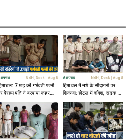
#
अपराध
N4H_Desk
|
Aug 8
#
अपराध
N4H_Desk
|
Aug 8
िमाचल: 7 माह की गर्भवती पत्नी
हिमाचल में नशे के सौदागरों पर
र बेरहम पति ने बरपाया कहर,
शिकंजा: होटल में दबिश, सड़क पर
ात-घूंसों से उजाड़ दी कोख
धरपकड़; 3 तस्कर अरेस्ट