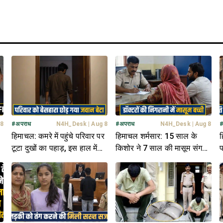
 8
#
अपराध
N4H_Desk
|
Aug 8
#
अपराध
N4H_Desk
|
Aug 8
हिमाचल: कमरे में पहुंचे परिवार पर
हिमाचल शर्मसार: 15 साल के
ह
टूटा दुखों का पहाड़, इस हाल में
किशोर ने 7 साल की मासूम संग
प
मिली जवान बेटे की देह
की नीचता, पुलिस कर रही तलाश
ल