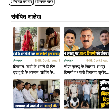
#
हिमाचल समाचार
#
हिमाचल खबर
संबंधित आलेख
#
अपराध
N4H_Desk
|
Aug 8
#
अपराध
N4H_Desk
|
Aug
हिमाचल: शादी के अगले ही दिन
सीएम सुक्खू के खिलाफ अभद्र
टूटे दूल्हे के अरमान, शॉपिंग के
टिप्पणी पर फंसे विधायक सुधीर
बहाने निकली नई नवेली दुल्हन
शर्मा और राजेंद्र राणा- FIR दर्ज
फरार