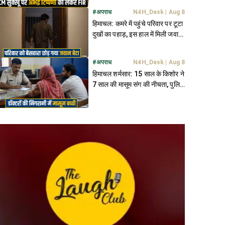
#
अपराध
N4H_Desk
|
Aug 8
हिमाचल: कमरे में पहुंचे परिवार पर टूटा
दुखों का पहाड़, इस हाल में मिली जवान
बेटे की देह
#
अपराध
N4H_Desk
|
Aug 8
हिमाचल शर्मसार: 15 साल के किशोर ने
7 साल की मासूम संग की नीचता, पुलिस
कर रही तलाश