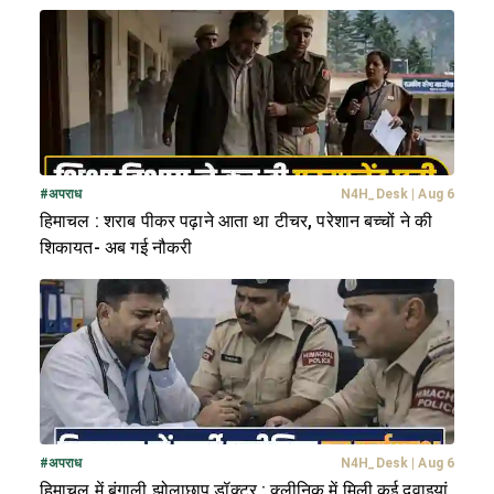
#
अपराध
N4H_Desk
|
Aug 6
हिमाचल : शराब पीकर पढ़ाने आता था टीचर, परेशान बच्चों ने की
शिकायत- अब गई नौकरी
#
अपराध
N4H_Desk
|
Aug 6
हिमाचल में बंगाली झोलाछाप डॉक्टर : क्लीनिक में मिली कई दवाइयां,