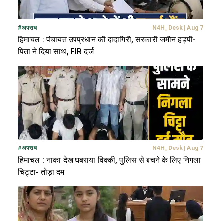
#
अपराध
N4H_Desk
|
Aug 7
हिमाचल : पंचायत उपप्रधान की दादागिरी, सरकारी जमीन हड़पी-
पिता ने दिया साथ, FIR दर्ज
#
अपराध
N4H_Desk
|
Aug 7
हिमाचल : नाका देख घबराया विक्की, पुलिस से बचने के लिए निगला
चिट्टा- तोड़ा दम