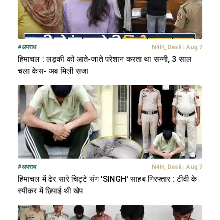
#
अपराध
N4H_Desk
|
Aug 7
हिमाचल : लड़की को आते-जाते परेशान करता था सन्नी, 3 साल
चला केस- अब मिली सजा
#
अपराध
N4H_Desk
|
Aug 7
हिमाचल में ढेर सारे चिट्टे संग 'SINGH' साहब गिरफ्तार : टीवी के
स्पीकर में छिपाई थी खेप