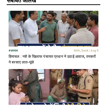
संबंधित आलेख
#
अपराध
N4H_Desk
|
Aug 9
हिमाचल : नशे के खिलाफ पंचायत प्रधान ने उठाई आवाज, तस्करों
ने बरसाए लात-घूंसे