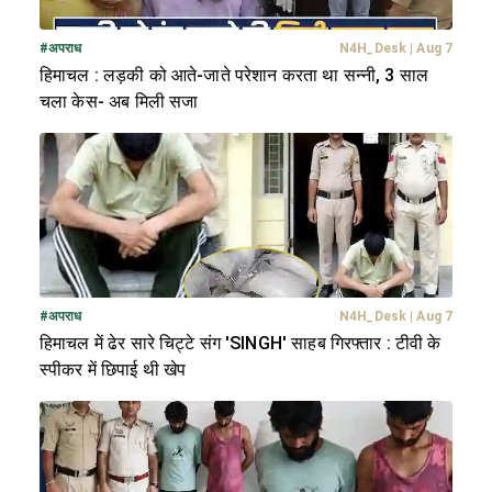
#
अपराध
N4H_Desk
|
Aug 7
हिमाचल : लड़की को आते-जाते परेशान करता था सन्नी, 3 साल
चला केस- अब मिली सजा
#
अपराध
N4H_Desk
|
Aug 7
हिमाचल में ढेर सारे चिट्टे संग 'SINGH' साहब गिरफ्तार : टीवी के
स्पीकर में छिपाई थी खेप