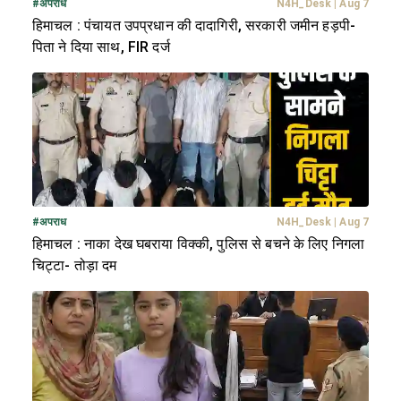
#
अपराध
N4H_Desk
|
Aug 7
हिमाचल : पंचायत उपप्रधान की दादागिरी, सरकारी जमीन हड़पी-
पिता ने दिया साथ, FIR दर्ज
#
अपराध
N4H_Desk
|
Aug 7
हिमाचल : नाका देख घबराया विक्की, पुलिस से बचने के लिए निगला
चिट्टा- तोड़ा दम