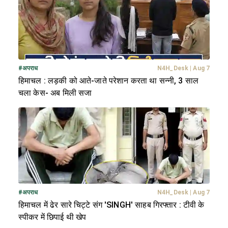
#
अपराध
N4H_Desk
|
Aug 7
हिमाचल : लड़की को आते-जाते परेशान करता था सन्नी, 3 साल
चला केस- अब मिली सजा
#
अपराध
N4H_Desk
|
Aug 7
हिमाचल में ढेर सारे चिट्टे संग 'SINGH' साहब गिरफ्तार : टीवी के
स्पीकर में छिपाई थी खेप