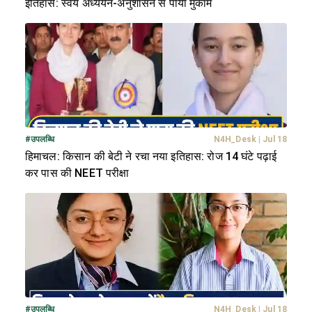
इतिहास: स्वयं अध्ययन-अनुशासन से पाया मुकाम
#
उपलब्धि
N4H_Desk
|
Jul 18
हिमाचल: किसान की बेटी ने रचा नया इतिहास: रोज 14 घंटे पढ़ाई
कर पास की NEET परीक्षा
#
उपलब्धि
N4H_Desk
|
Jul 18