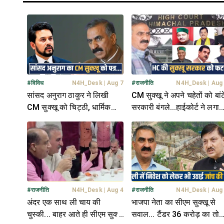
#
विविध
N4H_Desk
|
Aug 7
#
राजनीति
N4H_Desk
|
Aug
सांसद अनुराग ठाकुर ने लिखी
CM सुक्खू ने अपने चहेतों को बांट
CM सुक्खू को चिट्ठी, धार्मिक
सरकारी बंगले...हाईकोर्ट ने लगाई
मामले पर जताई चिंता- जानें
फटकार, मांगा जवाब
#
राजनीति
N4H_Desk
|
Aug 4
#
राजनीति
N4H_Desk
|
Aug
अंदर एक साथ ली चाय की
भाजपा नेता का सीएम सुक्खू से
चुस्की... बाहर आते ही सीएम सुक्खू
सवाल... टैंडर 36 करोड़ का तो