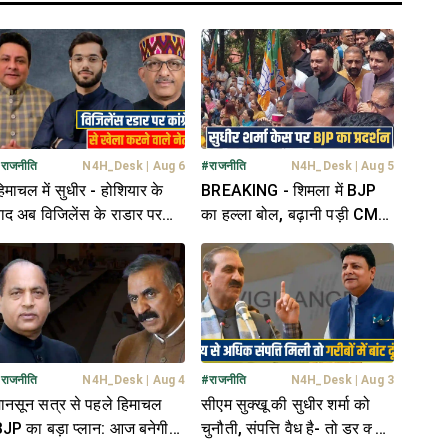
#
राजनीति
N4H_Desk
|
Aug 6
#
राजनीति
N4H_Desk
|
Aug 5
िमाचल में सुधीर - होशियार के
BREAKING - शिमला में BJP
ाद अब विजिलेंस के राडार पर
का हल्ला बोल, बढ़ानी पड़ी CM
क और भाजपा नेता, गरमाई
आवास की सुरक्षा- पुलिस तैनात
सियासत
#
राजनीति
N4H_Desk
|
Aug 4
#
राजनीति
N4H_Desk
|
Aug 3
ानसून सत्र से पहले हिमाचल
सीएम सुक्खू की सुधीर शर्मा को
JP का बड़ा प्लान: आज बनेगी
चुनौती, संपत्ति वैध है- तो डर क्यों