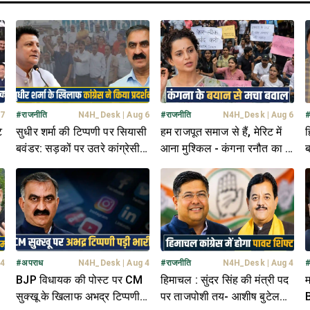
 7
#
राजनीति
N4H_Desk
|
Aug 6
#
राजनीति
N4H_Desk
|
Aug 6
े
सुधीर शर्मा की टिप्पणी पर सियासी
हम राजपूत समाज से हैं, मेरिट में
ह
बवंडर: सड़कों पर उतरे कांग्रेसी;
आना मुश्किल - कंगना रनौत का ये
ब
बोले- मांफी मांगे विधायक- नहीं
बयान कितना सही?
ए
तो...
 4
#
अपराध
N4H_Desk
|
Aug 4
#
राजनीति
N4H_Desk
|
Aug 4
BJP विधायक की पोस्ट पर CM
हिमाचल : सुंदर सिंह की मंत्री पद
म
सुक्खू के खिलाफ अभद्र टिप्पणी,
पर ताजपोशी तय- आशीष बुटेल
B