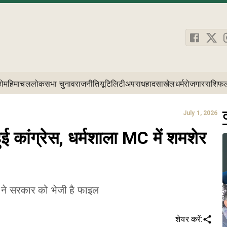
होम
हिमाचल
लोकसभा चुनाव
राजनीति
यूटिलिटी
अपराध
हादसा
खेल
धर्म
रोजगार
राशिफ
ट
July 1, 2026
हुई कांग्रेस, धर्मशाला MC में शमशेर
ी ने सरकार को भेजी है फाइल
शेयर करें: