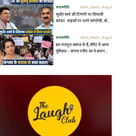
#
राजनीति
N4H_Desk
|
Aug 6
सुधीर शर्मा की टिप्पणी पर सियासी
बवंडर: सड़कों पर उतरे कांग्रेसी; बोले-
मांफी मांगे विधायक- नहीं तो...
#
राजनीति
N4H_Desk
|
Aug 6
हम राजपूत समाज से हैं, मेरिट में आना
मुश्किल - कंगना रनौत का ये बयान
कितना सही?