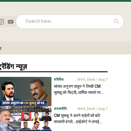
ल
्रेंडिंग न्यूज़
#
विविध
N4H_Desk
|
Aug 7
सांसद अनुराग ठाकुर ने लिखी CM
सुक्खू को चिट्ठी, धार्मिक मामले पर
जताई चिंता- जानें
#
राजनीति
N4H_Desk
|
Aug 7
CM सुक्खू ने अपने चहेतों को बांटे
सरकारी बंगले...हाईकोर्ट ने लगाई
फटकार, मांगा जवाब