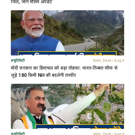
जिले, जानें मौसम अपडेट
#
यूटिलिटी
N4H_Desk
|
Aug 6
मोदी सरकार का हिमाचल को बड़ा तोहफा: भारत-तिब्बत सीमा से
जुड़े 180 किमी NH की बदलेगी तस्वीर
#
यूटिलिटी
N4H_Desk
|
Aug 6