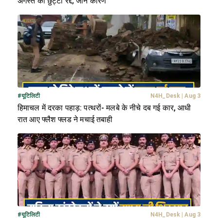
अगस्त की छुट्टी रद्द; जानें कारण
#
यूटिलिटी
N4H_Desk
|
Aug 3
हिमाचल में दरका पहाड़: पत्थरों- मलबे के नीचे दब गई कार, आधी
रात आए फ्लैश फ्लड ने मचाई तबाही
#
यूटिलिटी
N4H_Desk
|
Aug 3