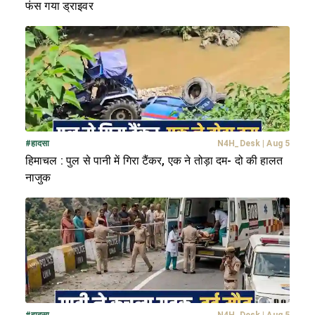
फंस गया ड्राइवर
#
हादसा
N4H_Desk
|
Aug 5
हिमाचल : पुल से पानी में गिरा टैंकर, एक ने तोड़ा दम- दो की हालत
नाजुक
#
हादसा
N4H_Desk
|
Aug 5