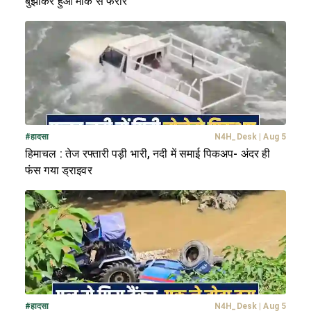
बुझाकर हुआ मौके से फरार
#
हादसा
N4H_Desk
|
Aug 5
हिमाचल : तेज रफ्तारी पड़ी भारी, नदी में समाई पिकअप- अंदर ही
फंस गया ड्राइवर
#
हादसा
N4H_Desk
|
Aug 5