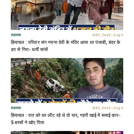
#
हादसा
N4H_Desk
|
Aug 6
हिमाचल : परिवार संग नयना देवी के मंदिर आया था पंजाबी, बंदर के
डर से गिरा- थमीं सांसें
#
हादसा
N4H_Desk
|
Aug 6
हिमाचल : रात को घर लौट रहे थे दो यार, गहरी खाई में समाई कार-
5 बच्चों ने खोए पिता