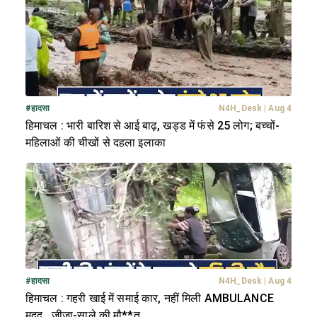
#
हादसा
N4H_Desk
|
Aug 4
हिमाचल : भारी बारिश से आई बाढ़, खड्ड में फंसे 25 लोग; बच्चों-
महिलाओं की चीखों से दहला इलाका
#
हादसा
N4H_Desk
|
Aug 4
हिमाचल : गहरी खाई में समाई कार, नहीं मिली AMBULANCE
मदद...जीजा-साले की मौ**त