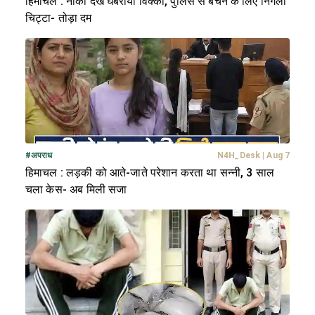
हिमाचल : नाका देख घबराया विक्की, पुलिस से बचने के लिए निगला
चिट्टा- तोड़ा दम
#
अपराध
N4H_Desk
|
Aug 7
हिमाचल : लड़की को आते-जाते परेशान करता था सन्नी, 3 साल
चला केस- अब मिली सजा