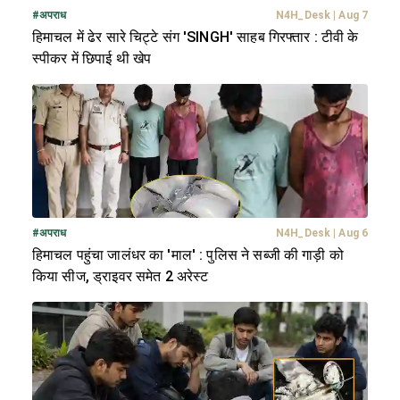
#
अपराध
N4H_Desk
|
Aug 7
हिमाचल में ढेर सारे चिट्टे संग 'SINGH' साहब गिरफ्तार : टीवी के
स्पीकर में छिपाई थी खेप
#
अपराध
N4H_Desk
|
Aug 6
हिमाचल पहुंचा जालंधर का 'माल' : पुलिस ने सब्जी की गाड़ी को
किया सीज, ड्राइवर समेत 2 अरेस्ट