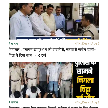
#
अपराध
N4H_Desk
|
Aug 7
हिमाचल : पंचायत उपप्रधान की दादागिरी, सरकारी जमीन हड़पी-
पिता ने दिया साथ, FIR दर्ज
#
अपराध
N4H_Desk
|
Aug 7