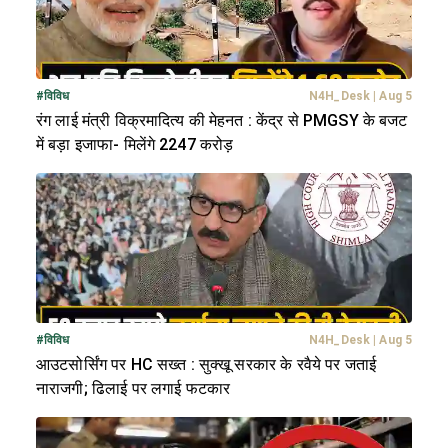
#
विविध
N4H_Desk
|
Aug 5
रंग लाई मंत्री विक्रमादित्य की मेहनत : केंद्र से PMGSY के बजट
में बड़ा इजाफा- मिलेंगे 2247 करोड़
#
विविध
N4H_Desk
|
Aug 5
आउटसोर्सिंग पर HC सख्त : सुक्खू सरकार के रवैये पर जताई
नाराजगी; ढिलाई पर लगाई फटकार