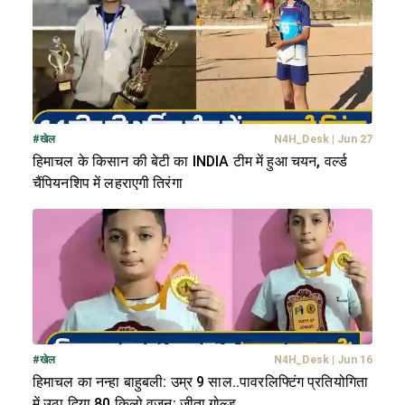
#
खेल
N4H_Desk
|
Jun 27
हिमाचल के किसान की बेटी का INDIA टीम में हुआ चयन, वर्ल्ड
चैंपियनशिप में लहराएगी तिरंगा
#
खेल
N4H_Desk
|
Jun 16
हिमाचल का नन्हा बाहुबली: उम्र 9 साल..पावरलिफ्टिंग प्रतियोगिता
में उठा दिया 80 किलो वजन; जीता गोल्ड