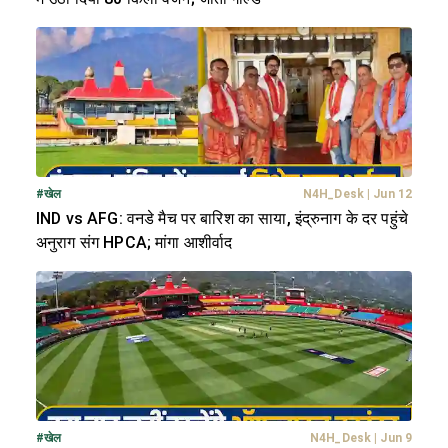
#
खेल
N4H_Desk
|
Jun 12
IND vs AFG: वनडे मैच पर बारिश का साया, इंद्रुनाग के दर पहुंचे
अनुराग संग HPCA; मांगा आशीर्वाद
#
खेल
N4H_Desk
|
Jun 9