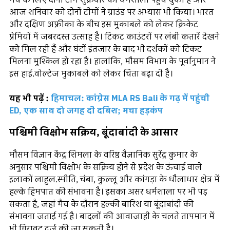
मैच के लिए दोनों टीमें शुक्रवार को धर्मशाला पहुंच चुकी हैं और
आज शनिवार को दोनों टीमों ने ग्राउंड पर अभ्यास भी किया। भारत
और दक्षिण अफ्रीका के बीच इस मुकाबले को लेकर क्रिकेट
प्रेमियों में जबरदस्त उत्साह है। टिकट काउंटरों पर लंबी कतारें देखने
को मिल रही हैं और घंटों इंतजार के बाद भी दर्शकों को टिकट
मिलना मुश्किल हो रहा है। हालांकि, मौसम विभाग के पूर्वानुमान ने
इस हाई.वोल्टेज मुकाबले को लेकर चिंता बढ़ा दी है।
यह भी पढ़ें :
हिमाचल: कांग्रेस MLA RS Bali के गढ़ में पहुंची
ED, एक साथ दो जगह दी दबिश; मचा हड़कंप
पश्चिमी विक्षोभ सक्रिय, बूंदाबांदी के आसार
मौसम विज्ञान केंद्र शिमला के वरिष्ठ वैज्ञानिक सुरेंद्र कुमार के
अनुसार पश्चिमी विक्षोभ के सक्रिय होने से प्रदेश के ऊंचाई वाले
इलाकों लाहुल.स्पीति, चंबा, कुल्लू और कांगड़ा के धौलाधार क्षेत्र में
हल्के हिमपात की संभावना है। इसका असर धर्मशाला पर भी पड़
सकता है, जहां मैच के दौरान हल्की बारिश या बूंदाबांदी की
संभावना जताई गई है। बादलों की आवाजाही के चलते तापमान में
भी गिरावट दर्ज की जा सकती है।