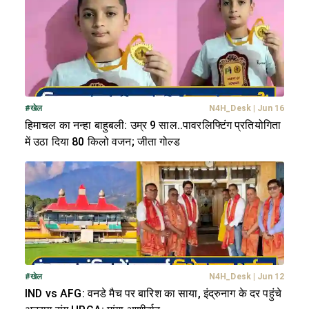
#
खेल
N4H_Desk
|
Jun 16
हिमाचल का नन्हा बाहुबली: उम्र 9 साल..पावरलिफ्टिंग प्रतियोगिता
में उठा दिया 80 किलो वजन; जीता गोल्ड
#
खेल
N4H_Desk
|
Jun 12
IND vs AFG: वनडे मैच पर बारिश का साया, इंद्रुनाग के दर पहुंचे