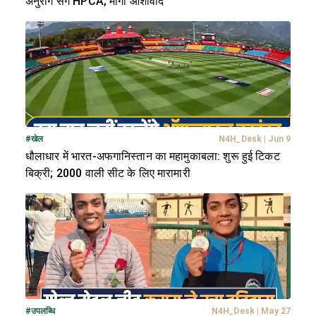
अनुराग संग HPCA; मांगा आशीर्वाद
#
खेल
N4H_Desk
|
Jun 9
धौलाधार में भारत-अफगानिस्तान का महामुकाबला: शुरू हुई टिकट
बिक्री; 2000 वाली सीट के लिए मारामारी
#
उपलब्धि
N4H_Desk
|
May 27