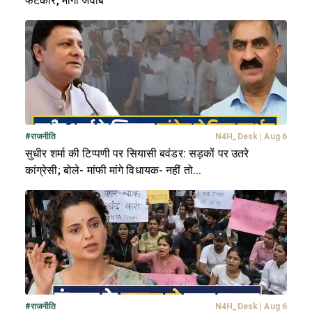
फटकार, मांगा जवाब
#
राजनीति
N4H_Desk
|
Aug 6
सुधीर शर्मा की टिप्पणी पर सियासी बवंडर: सड़कों पर उतरे
कांग्रेसी; बोले- मांफी मांगे विधायक- नहीं तो...
#
राजनीति
N4H_Desk
|
Aug 6