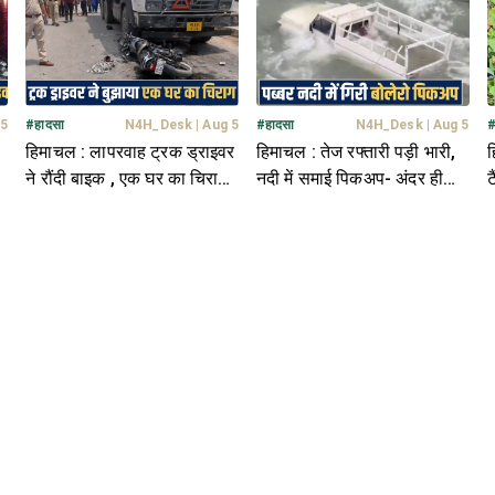
 5
#
हादसा
N4H_Desk
|
Aug 5
#
हादसा
N4H_Desk
|
Aug 5
हिमाचल : लापरवाह ट्रक ड्राइवर
हिमाचल : तेज रफ्तारी पड़ी भारी,
ह
ने रौंदी बाइक , एक घर का चिराग
नदी में समाई पिकअप- अंदर ही
ट
बुझाकर हुआ मौके से फरार
फंस गया ड्राइवर
ह