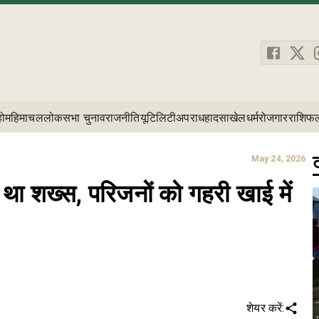
होम
हिमाचल
लोकसभा चुनाव
राजनीति
यूटिलिटी
अपराध
हादसा
खेल
धर्म
रोजगार
राशिफ
ट
May 24, 2026
ा शख्स, परिजनों को गहरी खाई में
शेयर करें: