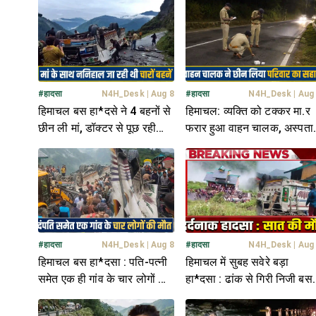
#
हादसा
N4H_Desk
|
Aug 8
#
हादसा
N4H_Desk
|
Aug
हिमाचल बस हा*दसे ने 4 बहनों से
हिमाचल: व्यक्ति को टक्कर मा.र
छीन ली मां, डॉक्टर से पूछ रही
फरार हुआ वाहन चालक, अस्पता
मासूम; "हमारी मम्मी कहां हैं"
पहुंचा देता... तो बच जाती जा.न
#
हादसा
N4H_Desk
|
Aug 8
#
हादसा
N4H_Desk
|
Aug
हिमाचल बस हा*दसा : पति-पत्नी
हिमाचल में सुबह सवेरे बड़ा
समेत एक ही गांव के चार लोगों की
हा*दसा : ढांक से गिरी निजी बस,
थम गई सांसें, इलाके में पसरा मातम
7 लोगों ने मौके पर तोड़ा दम-
चीखों से दहला इलाका