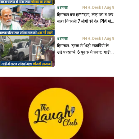
#
हादसा
N4H_Desk
|
Aug 8
हिमाचल बस हा**दसा, लोहा का.ट कर
बाहर निकाली 7 लोगों की देह, PM मोदी
ने भी जताया शोक
#
हादसा
N4H_Desk
|
Aug 8
हिमाचल: ट्रक से भिड़ी स्कॉर्पियो के
उड़े परखच्चे, 6 युवक थे सवार; गाड़ी में
मिली शराब की बोतलें