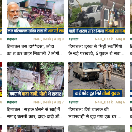
 8
#
हादसा
N4H_Desk
|
Aug 8
#
हादसा
N4H_Desk
|
Aug 8
हिमाचल बस हा**दसा, लोहा
हिमाचल: ट्रक से भिड़ी स्कॉर्पियो
ह
ल
का.ट कर बाहर निकाली 7 लोगों
के उड़े परखच्चे, 6 युवक थे सवार;
क
की देह, PM मोदी ने भी जताया
गाड़ी में मिली शराब की बोतलें
म
शोक
 8
#
हादसा
N4H_Desk
|
Aug 7
#
हादसा
N4H_Desk
|
Aug 6
हिमाचल : सड़क धंसने से खाई में
हिमाचल: टेंपो चालक की
ह
समाई चलती कार, दादा-दादी और
लापरवाही से बुझ गया एक घर का
क
6 साल की पोती थे सवार
चिराग, बाइक पर था सवार
फ