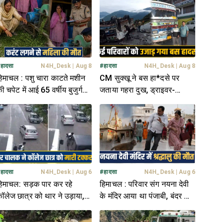
#
हादसा
N4H_Desk
|
Aug 8
#
हादसा
N4H_Desk
|
Aug 8
िमाचल : पशु चारा काटते मशीन
CM सुक्खू ने बस हा*दसे पर
ी चपेट में आई 65 वर्षीय बुजुर्ग
जताया गहरा दुख, ड्राइवर-
हिला, नहीं बच पाईं
कंडक्टर समेत 7 ने तोड़ा दम- 18
थे सवार
#
हादसा
N4H_Desk
|
Aug 6
#
हादसा
N4H_Desk
|
Aug 6
िमाचल: सड़क पार कर रहे
हिमाचल : परिवार संग नयना देवी
ॉलेज छात्र को थार ने उड़ाया, 7
के मंदिर आया था पंजाबी, बंदर के
ीट दूर जाकर गिरा; मची अफरा
डर से गिरा- थमीं सांसें
तफरी