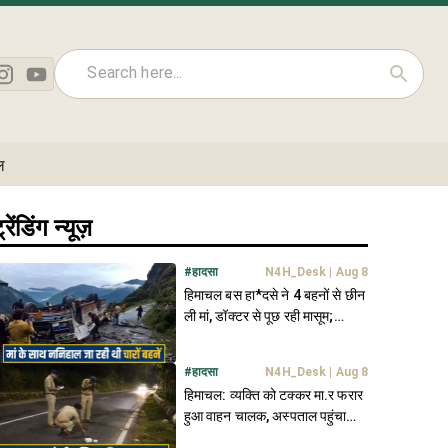
ल
्रेंडिंग न्यूज़
#
हादसा
N4H_Desk
|
Aug 8
हिमाचल बस हा*दसे ने 4 बहनों से छीन
ली मां, डॉक्टर से पूछ रही मासूम;
"हमारी मम्मी कहां हैं"
#
हादसा
N4H_Desk
|
Aug 8
हिमाचल: व्यक्ति को टक्कर मा.र फरार
हुआ वाहन चालक, अस्पताल पहुंचा
देता... तो बच जाती जा.न