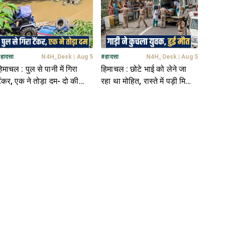
#
हादसा
N4H_Desk
|
Aug 5
#
हादसा
N4H_Desk
|
Aug 5
िमाचल : पुल से पानी में गिरा
हिमाचल : छोटे भाई को लेने जा
ैंकर, एक ने तोड़ा दम- दो की
रहा था मोहित, रास्ते में पड़ी मिली
ालत नाजुक
देह- हालत देख कांप गए हाथ