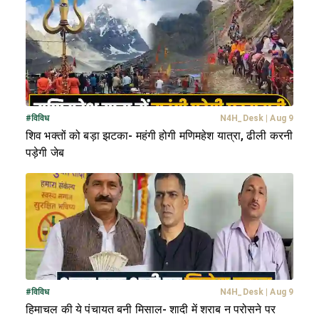
#
विविध
N4H_Desk
|
Aug 9
शिव भक्तों को बड़ा झटका- महंगी होगी मणिमहेश यात्रा, ढीली करनी
पड़ेगी जेब
#
विविध
N4H_Desk
|
Aug 9
हिमाचल की ये पंचायत बनी मिसाल- शादी में शराब न परोसने पर