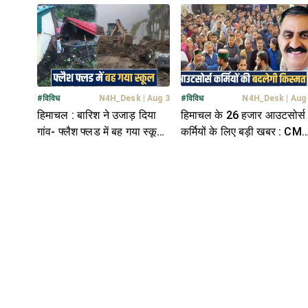
अपना हक- HC ने दिया झटका
मंजूर; चेतावनी के साथ पहली
किस्त जारी
#
विविध
N4H_Desk
|
Aug 3
#
विविध
N4H_Desk
|
Aug
हिमाचल : बारिश ने उजाड़ दिया
हिमाचल के 26 हजार आउटसोर्स
गांव- फ्लैश फ्लड में बह गया स्कूल,
कर्मियों के लिए बड़ी खबर : CM
कई घरों को भी भारी नुकसान
सुक्खू जल्द लाएंगे नई नीति