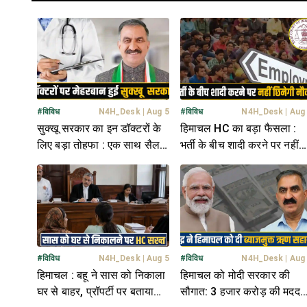
#
विविध
N4H_Desk
|
Aug 5
#
विविध
N4H_Desk
|
Aug
सुक्खू सरकार का इन डॉक्टरों के
हिमाचल HC का बड़ा फैसला :
लिए बड़ा तोहफा : एक साथ सैलरी
भर्ती के बीच शादी करने पर नहीं
में बढ़ाए 26,340 रुपये
जाएगी नौकरी, आरक्षण भी मिलेगा
#
विविध
N4H_Desk
|
Aug 5
#
विविध
N4H_Desk
|
Aug
हिमाचल : बहू ने सास को निकाला
हिमाचल को मोदी सरकार की
घर से बाहर, प्रॉपर्टी पर बताया
सौगात: 3 हजार करोड़ की मदद