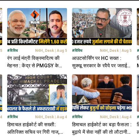
 5
#
विविध
N4H_Desk
|
Aug 5
#
विविध
N4H_Desk
|
Aug 5
रंग लाई मंत्री विक्रमादित्य की
आउटसोर्सिंग पर HC सख्त :
ह
मेहनत : केंद्र से PMGSY के
सुक्खू सरकार के रवैये पर जताई
M
बजट में बड़ा इजाफा- मिलेंगे 2247
नाराजगी; ढिलाई पर लगाई
श
करोड़
फटकार
 4
#
विविध
N4H_Desk
|
Aug 4
#
विविध
N4H_Desk
|
Aug 4
हिमाचल हाईकोर्ट की सख्ती:
हिमाचल हाईकोर्ट का बड़ा फैसला :
ह
अतिरिक्त सचिव पर गिरी गाज,
बुढ़ापे में सेवा नहीं की तो लौटानी
ल