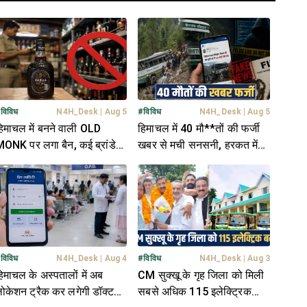
#
विविध
N4H_Desk
|
Aug 5
#
विविध
N4H_Desk
|
Aug 5
िमाचल में बनने वाली OLD
हिमाचल में 40 मौ**तों की फर्जी
ONK पर लगा बैन, कई ब्रांडेड
खबर से मची सनसनी, हरकत में
राब भी बंद- जानें वजह
आया HRTC- पुलिस को दी
शिकायत
#
विविध
N4H_Desk
|
Aug 4
#
विविध
N4H_Desk
|
Aug 3
िमाचल के अस्पतालों में अब
CM सुक्खू के गृह जिला को मिली
ोकेशन ट्रैक कर लगेगी डॉक्टरों
सबसे अधिक 115 इलेक्ट्रिक