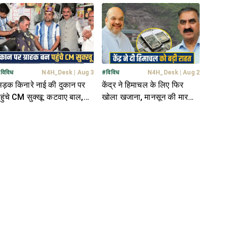
ी हाजिरी, गायब हुए तो होगा
बसें, प्रदेश को पहले ई बस डिपो
क्शन
की भी सौगात
#
विविध
N4H_Desk
|
Aug 3
#
विविध
N4H_Desk
|
Aug 2
ड़क किनारे नाई की दुकान पर
केंद्र ने हिमाचल के लिए फिर
हुंचे CM सुक्खू: कटवाए बाल,
खोला खजाना, मानसून की मार
ुकानदार को पहनाई अपनी टोपी
झेल रहे प्रदेश को भेजी करोड़ों की
सहायता