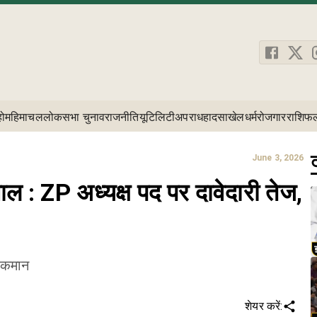
होम
हिमाचल
लोकसभा चुनाव
राजनीति
यूटिलिटी
अपराध
हादसा
खेल
धर्म
रोजगार
राशिफ
ट
June 3, 2026
ाल : ZP अध्यक्ष पद पर दावेदारी तेज,
ी कमान
शेयर करें: