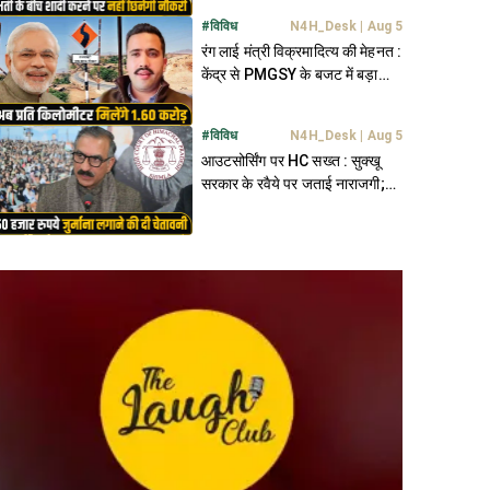
#
विविध
N4H_Desk
|
Aug 5
रंग लाई मंत्री विक्रमादित्य की मेहनत :
केंद्र से PMGSY के बजट में बड़ा
इजाफा- मिलेंगे 2247 करोड़
#
विविध
N4H_Desk
|
Aug 5
आउटसोर्सिंग पर HC सख्त : सुक्खू
सरकार के रवैये पर जताई नाराजगी;
ढिलाई पर लगाई फटकार