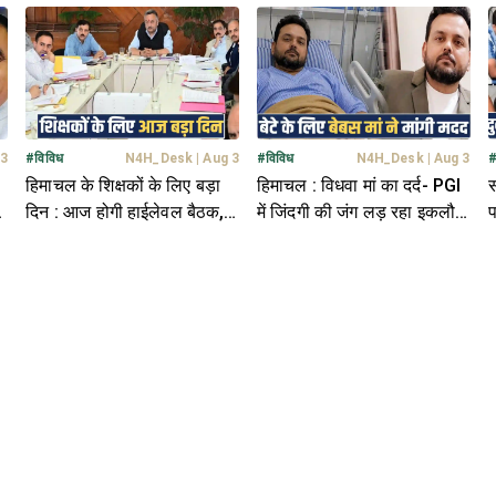
रिटायरमेंट के दिन वित्तीय लाभों पर
पड़ेगी जमीन...
क
लगाई रोक
ए
 3
#
विविध
N4H_Desk
|
Aug 3
#
विविध
N4H_Desk
|
Aug 3
हिमाचल के शिक्षकों के लिए बड़ा
हिमाचल : विधवा मां का दर्द- PGI
स
दिन : आज होगी हाईलेवल बैठक,
में जिंदगी की जंग लड़ रहा इकलौता
प
14 मांगों पर लग सकती है मुहर
बेटा, लोगों से मांगी मदद
द