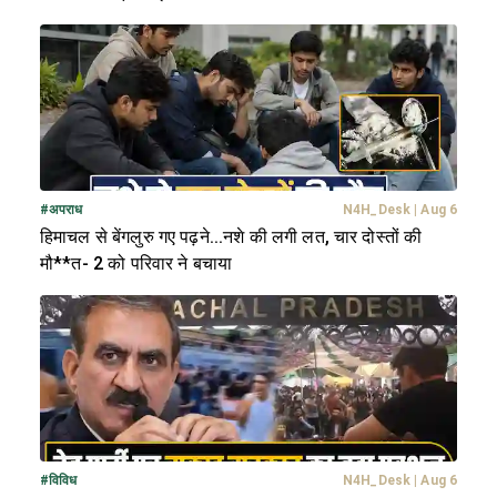
#
अपराध
N4H_Desk
|
Aug 6
हिमाचल से बेंगलुरु गए पढ़ने...नशे की लगी लत, चार दोस्तों की
मौ**त- 2 को परिवार ने बचाया
#
विविध
N4H_Desk
|
Aug 6