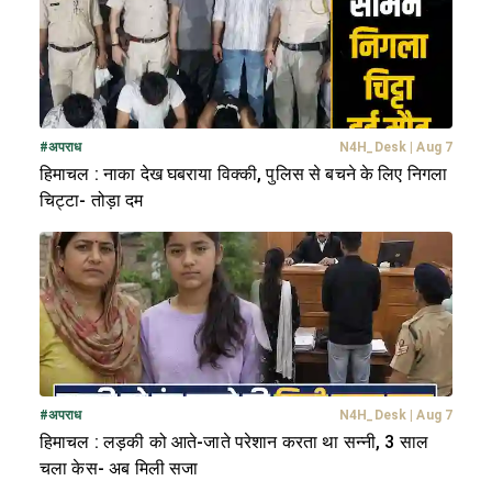
#
अपराध
N4H_Desk
|
Aug 7
हिमाचल : नाका देख घबराया विक्की, पुलिस से बचने के लिए निगला
चिट्टा- तोड़ा दम
#
अपराध
N4H_Desk
|
Aug 7
हिमाचल : लड़की को आते-जाते परेशान करता था सन्नी, 3 साल
चला केस- अब मिली सजा