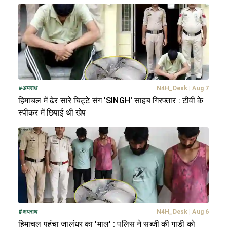
#
अपराध
N4H_Desk
|
Aug 7
हिमाचल में ढेर सारे चिट्टे संग 'SINGH' साहब गिरफ्तार : टीवी के
स्पीकर में छिपाई थी खेप
#
अपराध
N4H_Desk
|
Aug 6
हिमाचल पहुंचा जालंधर का 'माल' : पुलिस ने सब्जी की गाड़ी को