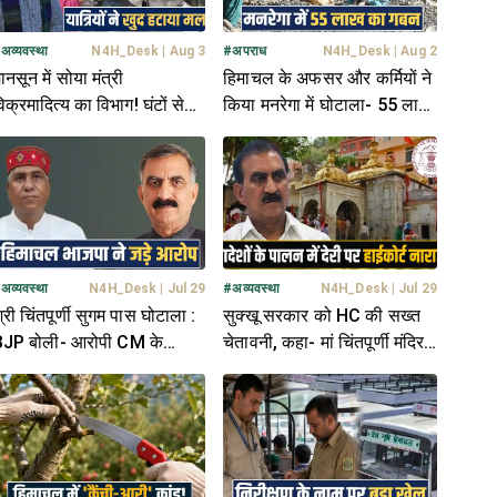
#
अव्यवस्था
N4H_Desk
|
Aug 3
#
अपराध
N4H_Desk
|
Aug 2
ानसून में सोया मंत्री
हिमाचल के अफसर और कर्मियों ने
िक्रमादित्य का विभाग! घंटों से
किया मनरेगा में घोटाला- 55 लाख
ंद पड़ी थी सड़क- यात्रियों ने
डकारे, FIR दर्ज
ुद हटाया मलबा
#
अव्यवस्था
N4H_Desk
|
Jul 29
#
अव्यवस्था
N4H_Desk
|
Jul 29
्री चिंतपूर्णी सुगम पास घोटाला :
सुक्खू सरकार को HC की सख्त
JP बोली- आरोपी CM के
चेतावनी, कहा- मां चिंतपूर्णी मंदिर
रीबी, पुलिस कुछ नहीं कर रही
मामले में आदेशों पर अमल नहीं हुआ
तो...