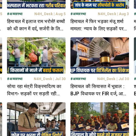
 5
#
अव्यवस्था
N4H_Desk
|
Aug 5
#
अव्यवस्था
N4H_Desk
|
Aug 3
हिमाचल में इलाज राम भरोसे! बच्चों
हिमाचल में फिर भड़का मंजू शर्मा
म
को थी कान में दर्द, सर्जरी के लिए
मामला: न्याय के लिए सड़कों पर
व
े
मिली अगले साल की डेट
उतरे सैंकड़ों लोग; आमरण अनशन
ब
शुरू
ख
 1
#
अव्यवस्था
N4H_Desk
|
Jul 30
#
अव्यवस्था
N4H_Desk
|
Jul 30
सोया रहा मंत्री विक्रमादित्य का
हिमाचल की सियासत में भूचाल :
श
स
विभाग- सड़कों पर सड़ती रही
BJP विधायक पर FIR दर्ज, आय
B
सब्जियां, किसानों ने नाले में बहाई
से अधिक संपत्ति के आरोप
क