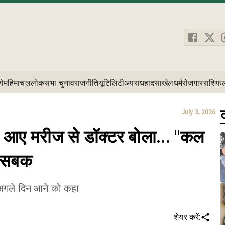
होम
हिमाचल
लोकसभा चुनाव
राजनीति
यूटिलिटी
अपराध
हादसा
खेल
धर्म
रोजगार
राशिफ
ट
July 3, 2026
 आए मरीज से डॉक्टर बोला... "कल
ा सबक
 अगले दिन आने को कहा
शेयर करें: