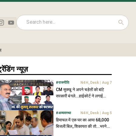
ल
्रेंडिंग न्यूज़
#
राजनीति
N4H_Desk
|
Aug 7
CM सुक्खू ने अपने चहेतों को बांटे
सरकारी बंगले...हाईकोर्ट ने लगाई
फटकार, मांगा जवाब
#
अव्यवस्था
N4H_Desk
|
Aug 5
हिमाचल में एक घर का आया 68,000
बिजली बिल, शिकायत की तो...भरने
पड़े सिर्फ 107 रुपये