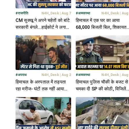
#
राजनीति
N4H_Desk
|
Aug 7
#
अव्यवस्था
N4H_Desk
|
Aug
CM सुक्खू ने अपने चहेतों को बांटे
हिमाचल में एक घर का आया
सरकारी बंगले...हाईकोर्ट ने लगाई
68,000 बिजली बिल, शिकायत
फटकार, मांगा जवाब
की तो...भरने पड़े सिर्फ 107 रुपय
#
अपराध
N4H_Desk
|
Aug 2
#
अव्यवस्था
N4H_Desk
|
Aug
हिमाचल के अस्पताल में तड़पता
हिमाचल पुलिस चौकी के बजट से
रहा मरीज- घंटों तक नहीं आया
चमका दी SP की कोठी, विजिलें
डॉक्टर, थमीं सांसें- हुआ हंगामा
के रडार पर संजीव गांधी..