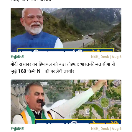
#
यूटिलिटी
N4H_Desk
|
Aug 6
मोदी सरकार का हिमाचल को बड़ा तोहफा: भारत-तिब्बत सीमा से
जुड़े 180 किमी NH की बदलेगी तस्वीर
#
यूटिलिटी
N4H_Desk
|
Aug 6