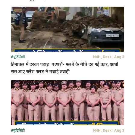
#
यूटिलिटी
N4H_Desk
|
Aug 3
हिमाचल में दरका पहाड़: पत्थरों- मलबे के नीचे दब गई कार, आधी
रात आए फ्लैश फ्लड ने मचाई तबाही
#
यूटिलिटी
N4H_Desk
|
Aug 3