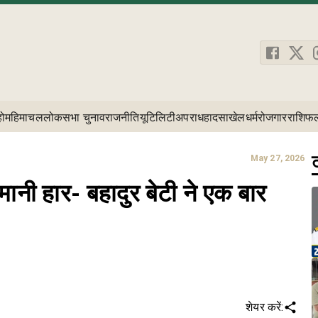
होम
हिमाचल
लोकसभा चुनाव
राजनीति
यूटिलिटी
अपराध
हादसा
खेल
धर्म
रोजगार
राशिफ
ट
May 27, 2026
 मानी हार- बहादुर बेटी ने एक बार
शेयर करें: