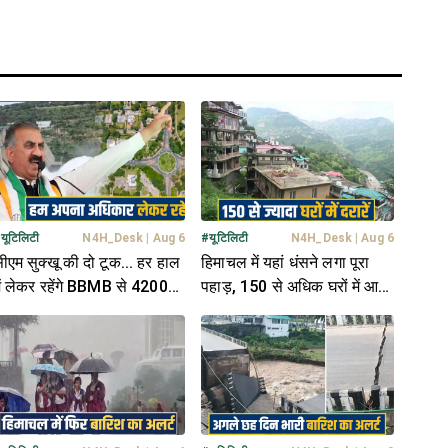
#
यूटिलिटी
N4H_Desk
|
Aug 6
#
यूटिलिटी
N4H_Desk
|
Aug 6
ीएम सुक्खू की दो टूक... हर हाल
हिमाचल में यहां धंसने लगा पूरा
ें लेकर रहेंगे BBMB से 4200
पहाड़, 150 से अधिक घरों में आई
रोड़ और चंडीगढ़ में अपना
दरारें, डर के साये में ग्रामीण
िस्सा