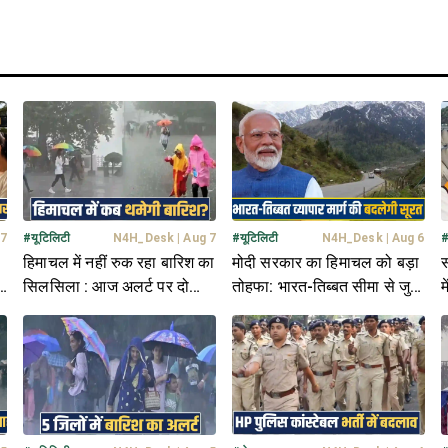
 7
#
यूटिलिटी
N4H_Desk
|
Aug 7
#
यूटिलिटी
N4H_Desk
|
Aug 6
हिमाचल में नहीं रुक रहा बारिश का
मोदी सरकार का हिमाचल को बड़ा
स
सिलसिला : आज अलर्ट पर दो
तोहफा: भारत-तिब्बत सीमा से जुड़े
म
हक
जिले, जानें मौसम अपडेट
180 किमी NH की बदलेगी तस्वीर
क
ह