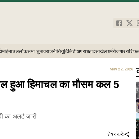
होम
हिमाचल
लोकसभा चुनाव
राजनीति
यूटिलिटी
अपराध
हादसा
खेल
धर्म
रोजगार
राशिफ
ट
May 22, 2026
ल-कूल हुआ हिमाचल का मौसम कल 5
धी का अलर्ट जारी
शेयर करें: