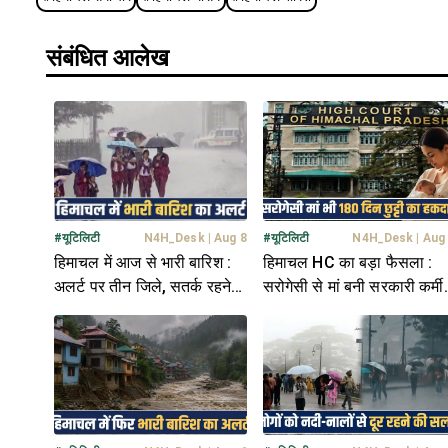
संबंधित आलेख
#
यूटिलिटी
N4H_Desk
|
Aug 8
#
यूटिलिटी
N4H_Desk
|
Aug
हिमाचल में आज से भारी बारिश :
हिमाचल HC का बड़ा फैसला :
अलर्ट पर तीन जिले, सतर्क रहने
सरोगेसी से मां बनी सरकारी कर्मी
की एडवाइजरी जारी
को भी 180 दिन की छुट्टी का 