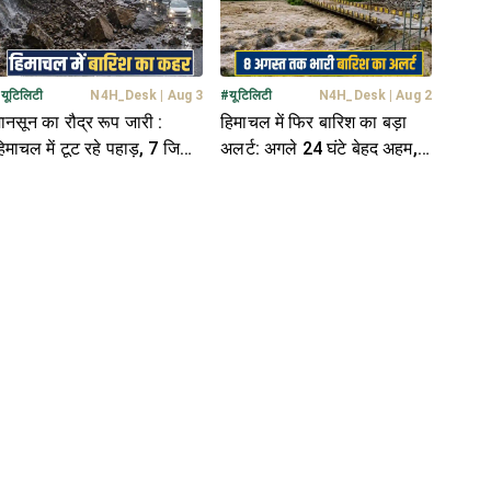
#
यूटिलिटी
N4H_Desk
|
Aug 3
#
यूटिलिटी
N4H_Desk
|
Aug 2
ानसून का रौद्र रूप जारी :
हिमाचल में फिर बारिश का बड़ा
िमाचल में टूट रहे पहाड़, 7 जिलों
अलर्ट: अगले 24 घंटे बेहद अहम,
ें हाई अलर्ट
5 जिलों में फ्लैश फ्लड की चेतावनी