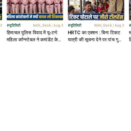
 3
#
यूटिलिटी
N4H_Desk
|
Aug 3
#
यूटिलिटी
N4H_Desk
|
Aug 3
हिमाचल पुलिस विवाद में यू-टर्न:
HRTC का एक्शन : बिना टिकट
म
महिला कॉन्स्टेबल ने कमांडेंट के
यात्री की सूचना देने पर पांच गुना
ह
खिलाफ दी शिकायत वापस ली,
इनाम, कंडक्टरों पर चलेगा 'डंडा'
म
आखिर क्यों