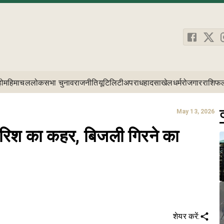
होम
हिमाचल
लोकसभा चुनाव
राजनीति
यूटिलिटी
अपराध
हादसा
खेल
धर्म
रोजगार
राशिफ
ट
May 13, 2026
ारिश का कहर, बिजली गिरने का
शेयर करें: