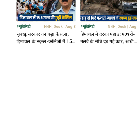
#
यूटिलिटी
N4H_Desk
|
Aug 3
#
यूटिलिटी
N4H_Desk
|
Aug
सुक्खू सरकार का बड़ा फैसला,
हिमाचल में दरका पहाड़: पत्थरों-
हिमाचल के स्कूल-कॉलेजों में 15
मलबे के नीचे दब गई कार, आधी
अगस्त की छुट्टी रद्द; जानें कारण
रात आए फ्लैश फ्लड ने मचाई
तबाही