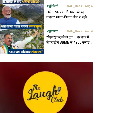
#
यूटिलिटी
N4H_Desk
|
Aug 6
मोदी सरकार का हिमाचल को बड़ा
तोहफा: भारत-तिब्बत सीमा से जुड़े
180 किमी NH की बदलेगी तस्वीर
#
यूटिलिटी
N4H_Desk
|
Aug 6
सीएम सुक्खू की दो टूक... हर हाल में
लेकर रहेंगे BBMB से 4200 करोड़
और चंडीगढ़ में अपना हिस्सा