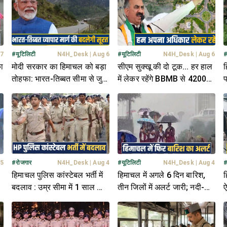
 7
#
यूटिलिटी
N4H_Desk
|
Aug 6
#
यूटिलिटी
N4H_Desk
|
Aug 6
ा
मोदी सरकार का हिमाचल को बड़ा
सीएम सुक्खू की दो टूक... हर हाल
ह
तोहफा: भारत-तिब्बत सीमा से जुड़े
में लेकर रहेंगे BBMB से 4200
प
180 किमी NH की बदलेगी तस्वीर
करोड़ और चंडीगढ़ में अपना
द
हिस्सा
 5
#
रोजगार
N4H_Desk
|
Aug 4
#
यूटिलिटी
N4H_Desk
|
Aug 4
हिमाचल पुलिस कांस्टेबल भर्ती में
हिमाचल में अगले 6 दिन बारिश,
ह
बदलाव : उम्र सीमा में 1 साल की
तीन जिलों में अलर्ट जारी; नदी-
ऐ
छूट, आवेदन की तिथि भी बढ़ी
नालों से रहे दूर
ब