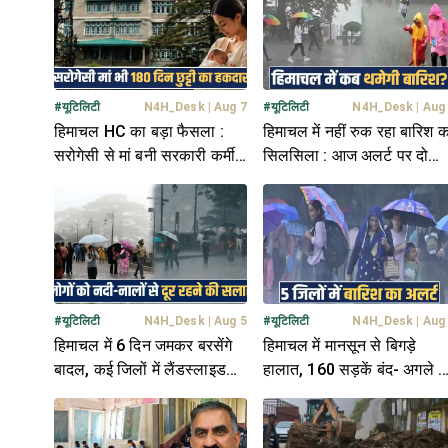
#
यूटिलिटी
N4H_Desk
|
Aug 7
#
यूटिलिटी
N4H_Desk
|
Aug
हिमाचल HC का बड़ा फैसला :
हिमाचल में नहीं रुक रहा बारिश क
सरोगेसी से मां बनी सरकारी कर्मी
सिलसिला : आज अलर्ट पर दो
को भी 180 दिन की छुट्टी का हक
जिले, जानें मौसम अपडेट
#
यूटिलिटी
N4H_Desk
|
Aug 5
#
यूटिलिटी
N4H_Desk
|
Aug
हिमाचल में 6 दिन जमकर बरसेंगे
हिमाचल में मानसून से बिगड़े
बादल, कई जिलों में लैंडस्लाइड
हालात, 160 सड़कें बंद- अगले 6
और फ्लैश फ्लड की चेतावनी
दिन भारी बारिश का अलर्ट