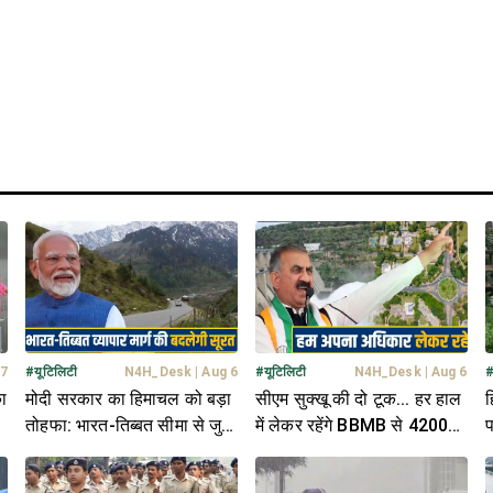
 7
#
यूटिलिटी
N4H_Desk
|
Aug 6
#
यूटिलिटी
N4H_Desk
|
Aug 6
ा
मोदी सरकार का हिमाचल को बड़ा
सीएम सुक्खू की दो टूक... हर हाल
ह
तोहफा: भारत-तिब्बत सीमा से जुड़े
में लेकर रहेंगे BBMB से 4200
प
180 किमी NH की बदलेगी तस्वीर
करोड़ और चंडीगढ़ में अपना
द
हिस्सा