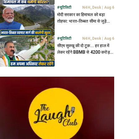
#
यूटिलिटी
N4H_Desk
|
Aug 6
मोदी सरकार का हिमाचल को बड़ा
तोहफा: भारत-तिब्बत सीमा से जुड़े
180 किमी NH की बदलेगी तस्वीर
#
यूटिलिटी
N4H_Desk
|
Aug 6
सीएम सुक्खू की दो टूक... हर हाल में
लेकर रहेंगे BBMB से 4200 करोड़
और चंडीगढ़ में अपना हिस्सा