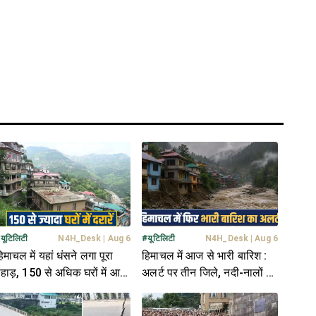
#
यूटिलिटी
N4H_Desk
|
Aug 6
#
यूटिलिटी
N4H_Desk
|
Aug 6
िमाचल में यहां धंसने लगा पूरा
हिमाचल में आज से भारी बारिश :
हाड़, 150 से अधिक घरों में आई
अलर्ट पर तीन जिले, नदी-नालों के
रारें, डर के साये में ग्रामीण
पास बने घरों को खतरा