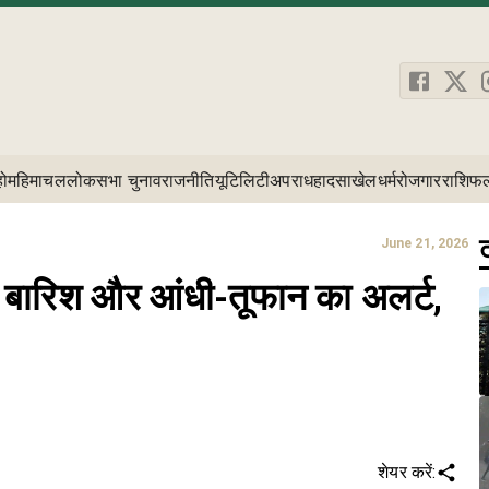
होम
हिमाचल
लोकसभा चुनाव
राजनीति
यूटिलिटी
अपराध
हादसा
खेल
धर्म
रोजगार
राशिफ
ट
June 21, 2026
ज बारिश और आंधी-तूफान का अलर्ट,
शेयर करें: