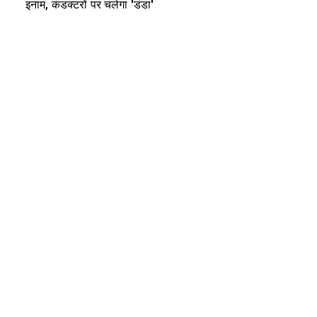
इनाम, कंडक्टरों पर चलेगा 'डंडा'