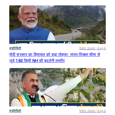
#
यूटिलिटी
N4H_Desk
|
Aug 6
मोदी सरकार का हिमाचल को बड़ा तोहफा: भारत-तिब्बत सीमा से
जुड़े 180 किमी NH की बदलेगी तस्वीर
#
यूटिलिटी
N4H_Desk
|
Aug 6