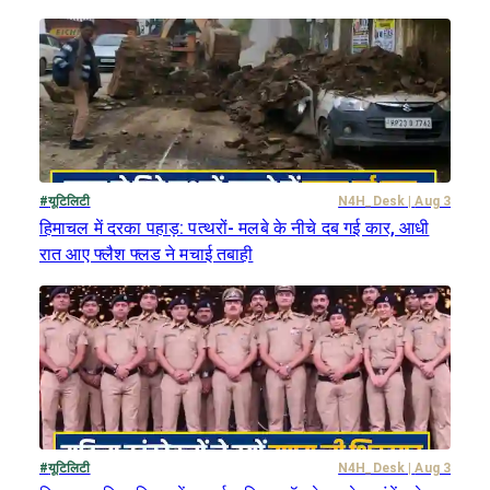
#
यूटिलिटी
N4H_Desk
|
Aug 3
हिमाचल में दरका पहाड़: पत्थरों- मलबे के नीचे दब गई कार, आधी
रात आए फ्लैश फ्लड ने मचाई तबाही
#
यूटिलिटी
N4H_Desk
|
Aug 3