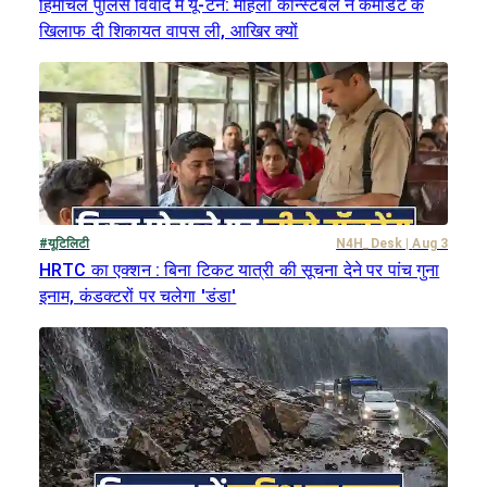
हिमाचल पुलिस विवाद में यू-टर्न: महिला कॉन्स्टेबल ने कमांडेंट के
खिलाफ दी शिकायत वापस ली, आखिर क्यों
#
यूटिलिटी
N4H_Desk
|
Aug 3
HRTC का एक्शन : बिना टिकट यात्री की सूचना देने पर पांच गुना
इनाम, कंडक्टरों पर चलेगा 'डंडा'