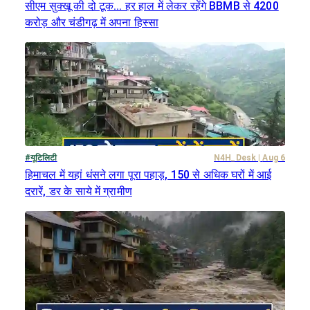
सीएम सुक्खू की दो टूक... हर हाल में लेकर रहेंगे BBMB से 4200
करोड़ और चंडीगढ़ में अपना हिस्सा
#
यूटिलिटी
N4H_Desk
|
Aug 6
हिमाचल में यहां धंसने लगा पूरा पहाड़, 150 से अधिक घरों में आई
दरारें, डर के साये में ग्रामीण