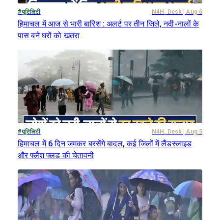
#
यूटिलिटी
N4H_Desk
|
Aug 6
हिमाचल में आज से भारी बारिश : अलर्ट पर तीन जिले, नदी-नालों के
पास बने घरों को खतरा
#
यूटिलिटी
N4H_Desk
|
Aug 5
हिमाचल में 6 दिन जमकर बरसेंगे बादल, कई जिलों में लैंडस्लाइड
और फ्लैश फ्लड की चेतावनी