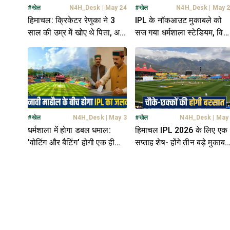
#
खेल
N4H_Desk
|
May 24
#
खेल
N4H_Desk
|
May 
हिमाचल: क्रिकेटर रेणुका ने 3
IPL के नॉकआउट मुकाबले को
साल की उम्र में खोए थे पिता, अब
सज गया धर्मशाला स्टेडियम, विर
उनकी याद को बाजू पर उकेरा; दी
कोहली के दर्शन को बेताब क्रिके
अनोखी श्रद्धांजली
प्रेमी
#
खेल
N4H_Desk
|
May 3
#
खेल
N4H_Desk
|
May
धर्मशाला में होगा डबल धमाल:
हिमाचल IPL 2026 के लिए एक
'वोटिंग और बैटिंग' होगी एक ही
सप्ताह शेष- होंगे तीन बड़े मुकाबले
दिन... अलर्ट मोड पर प्रशासन
मैचों से पहले HPCA पूरी तरह
अलर्ट