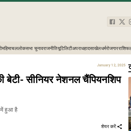
होम
हिमाचल
लोकसभा चुनाव
राजनीति
यूटिलिटी
अपराध
हादसा
खेल
धर्म
रोजगार
राशिफ
ट
January 12, 2025
ी बेटी- सीनियर नेशनल चैंपियनशिप
ें हुआ है
शेयर करें: