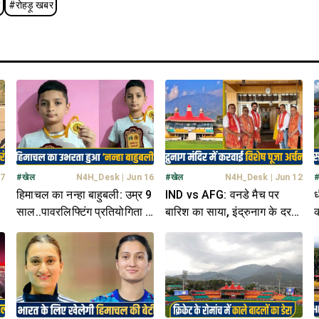
ा
#
रोहड़ू खबर
27
#
खेल
N4H_Desk
|
Jun 16
#
खेल
N4H_Desk
|
Jun 12
हिमाचल का नन्हा बाहुबली: उम्र 9
IND vs AFG: वनडे मैच पर
ध
साल..पावरलिफ्टिंग प्रतियोगिता में
बारिश का साया, इंद्रुनाग के दर
क
उठा दिया 80 किलो वजन; जीता
पहुंचे अनुराग संग HPCA; मांगा
ब
गोल्ड
आशीर्वाद
म