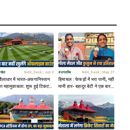
#
खेल
N4H_Desk
|
Jun 9
#
उपलब्धि
N4H_Desk
|
May 27
ौलाधार में भारत-अफगानिस्तान
हिमाचल : फेफड़ों में भरा पानी, नहीं
ा महामुकाबला: शुरू हुई टिकट
मानी हार- बहादुर बेटी ने एक बार
िक्री; 2000 वाली सीट के लिए
फिर चमकाया प्रदेश का नाम
ारामारी