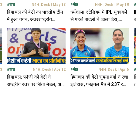
23
#
खेल
N4H_Desk
|
May 18
#
खेल
N4H_Desk
|
May 10
हिमाचल की बेटी का भारतीय टीम
धर्मशाला स्टेडियम में IPL मुकाबले
I
ाट
में हुआ चयन, अंतरराष्ट्रीय
से पहले बादलों ने डाला डेरा,
क
ट
प्रतियोगिता में दिखाएगी दम
क्रिकेट प्रेमियों में छाई मायूसी
ह
 3
#
खेल
N4H_Desk
|
Apr 12
#
खेल
N4H_Desk
|
Apr 6
हिमाचल: फौजी की बेटी ने
हिमाचल की बेटी सुषमा वर्मा ने रचा
ह
,
राष्ट्रीय स्तर पर जीता मेडल, अब
इतिहास, फाइनल मैच में 237 रन
त
अंतरराष्ट्रीय प्रतियोगिता के लिए
बनाकर बनाया नया कीर्तिमान
म
हुआ चयन