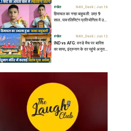
#
खेल
N4H_Desk
|
Jun 16
हिमाचल का नन्हा बाहुबली: उम्र 9
साल..पावरलिफ्टिंग प्रतियोगिता में उठा
दिया 80 किलो वजन; जीता गोल्ड
#
खेल
N4H_Desk
|
Jun 12
IND vs AFG: वनडे मैच पर बारिश
का साया, इंद्रुनाग के दर पहुंचे अनुराग
संग HPCA; मांगा आशीर्वाद