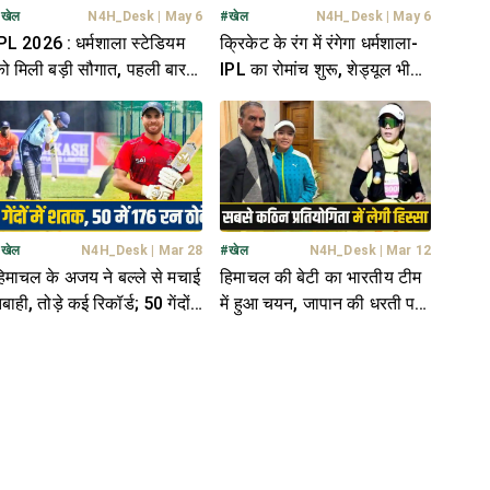
#
खेल
N4H_Desk
|
May 6
#
खेल
N4H_Desk
|
May 6
PL 2026 : धर्मशाला स्टेडियम
क्रिकेट के रंग में रंगेगा धर्मशाला-
ो मिली बड़ी सौगात, पहली बार
IPL का रोमांच शुरू, शेड्यूल भी
ोगा प्लेऑफ का महामुकाबला
जारी- कल पहुंचेगी टीमें
#
खेल
N4H_Desk
|
Mar 28
#
खेल
N4H_Desk
|
Mar 12
िमाचल के अजय ने बल्ले से मचाई
हिमाचल की बेटी का भारतीय टीम
बाही, तोड़े कई रिकॉर्ड; 50 गेंदों
में हुआ चयन, जापान की धरती पर
ें ठोके 176 रन
बुलंद करेगी भारत का झंडा