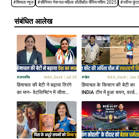
#
शिमला न्यूज
#
सीनियर नेशनल महिला वॉलीबॉल चैंपियनशिप 2025
#
रवीना कुंट
संबंधित आलेख
#
उपलब्धि
N4H_Desk
|
Jul 30
#
खेल
N4H_Desk
|
Jun 
हिमाचल की बेटी ने बढ़ाया तिरंगे
हिमाचल के किसान की बेटी का
का मान- वेटलिफ्टिंग में जीता
INDIA टीम में हुआ चयन, वर्ल्ड
गोल्ड, पिता का सपना किया
चैंपियनशिप में लहराएगी तिरंगा
साकार