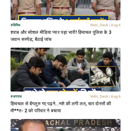
#
विविध
N4H_Desk
|
Aug 6
शराब और सोशल मीडिया प्यार पड़ा भारी! हिमाचल पुलिस के 3
जवान सस्पेंड; बैठाई जांच
#
अपराध
N4H_Desk
|
Aug 6
हिमाचल से बेंगलुरु गए पढ़ने...नशे की लगी लत, चार दोस्तों की
मौ**त- 2 को परिवार ने बचाया