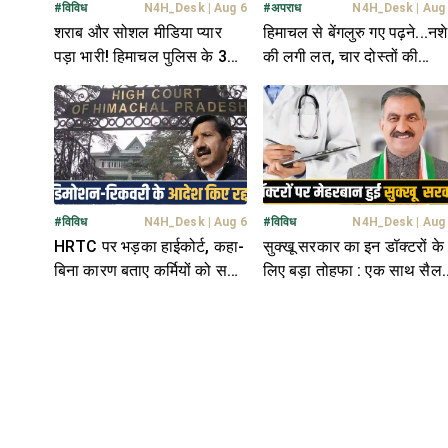
#
विविध
N4H_Desk
|
Aug 6
#
अपराध
N4H_Desk
|
Aug
शराब और सोशल मीडिया प्यार
हिमाचल से बेंगलुरु गए पढ़ने...नशे
पड़ा भारी! हिमाचल पुलिस के 3
की लगी लत, चार दोस्तों की
जवान सस्पेंड; बैठाई जांच
मौ**त- 2 को परिवार ने बचाया
#
विविध
N4H_Desk
|
Aug 6
#
विविध
N4H_Desk
|
Aug
HRTC पर भड़का हाईकोर्ट, कहा-
सुक्खू सरकार का इन डॉक्टरों के
बिना कारण बताए कर्मियों को सजा
लिए बड़ा तोहफा : एक साथ सैलर
देना गलत; डिमोशन पर भी रोक
में बढ़ाए 26,340 रुपये