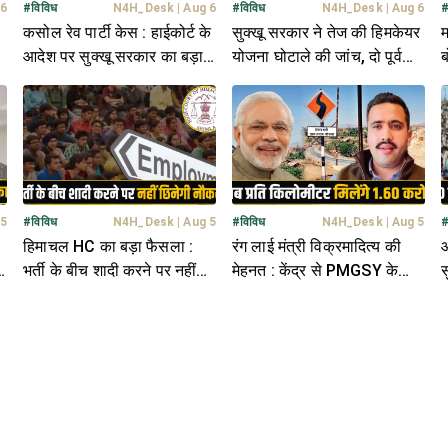
 6
#
विविध
N4H_Desk
|
Aug 6
#
विविध
N4H_Desk
|
Aug 6
कसोल रेव पार्टी केस : हाईकोर्ट के
सुक्खू सरकार ने तेज की हिमकेयर
म
आदेश पर सुक्खू सरकार का बड़ा
योजना घोटाले की जांच, दो पूर्व
ब
एक्शन- बदल डाले DC-SP
भाजपा मंत्रियों के खंगाले जा रहे
भ
रिकॉर्ड
 5
#
विविध
N4H_Desk
|
Aug 5
#
विविध
N4H_Desk
|
Aug 5
हिमाचल HC का बड़ा फैसला :
रंग लाई मंत्री विक्रमादित्य की
आ
ी
भर्ती के बीच शादी करने पर नहीं
मेहनत : केंद्र से PMGSY के
स
जाएगी नौकरी, आरक्षण भी मिलेगा
बजट में बड़ा इजाफा- मिलेंगे 2247
न
करोड़