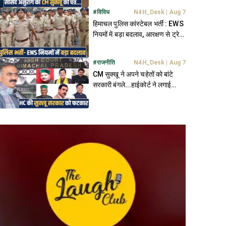
#
विविध
N4H_Desk
|
Aug 7
हिमाचल पुलिस कांस्टेबल भर्ती : EWS
नियमों में बड़ा बदलाव, आरक्षण से ट्रेनी
बाहर
#
राजनीति
N4H_Desk
|
Aug 7
CM सुक्खू ने अपने चहेतों को बांटे
सरकारी बंगले...हाईकोर्ट ने लगाई
फटकार, मांगा जवाब