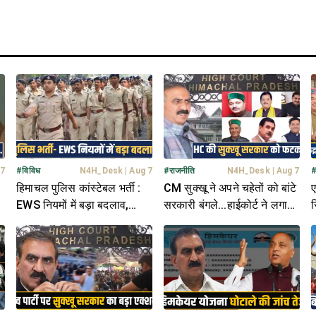
 7
#
विविध
N4H_Desk
|
Aug 7
#
राजनीति
N4H_Desk
|
Aug 7
हिमाचल पुलिस कांस्टेबल भर्ती :
CM सुक्खू ने अपने चहेतों को बांटे
ए
EWS नियमों में बड़ा बदलाव,
सरकारी बंगले...हाईकोर्ट ने लगाई
स
आरक्षण से ट्रेनी बाहर
फटकार, मांगा जवाब
फ
र