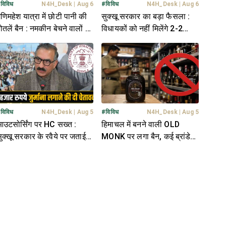
#
विविध
N4H_Desk
|
Aug 6
#
विविध
N4H_Desk
|
Aug 6
णिमहेश यात्रा में छोटी पानी की
सुक्खू सरकार का बड़ा फैसला :
ोतलें बैन : नमकीन बेचने वालों की
विधायकों को नहीं मिलेंगे 2-2
ी लगेगी 'क्लास'
PSO, फिजूलखर्ची बता टाली बात
#
विविध
N4H_Desk
|
Aug 5
#
विविध
N4H_Desk
|
Aug 5
उटसोर्सिंग पर HC सख्त :
हिमाचल में बनने वाली OLD
ुक्खू सरकार के रवैये पर जताई
MONK पर लगा बैन, कई ब्रांडेड
ाराजगी; ढिलाई पर लगाई
शराब भी बंद- जानें वजह
फटकार