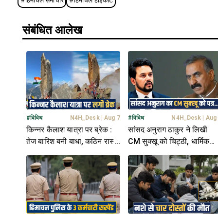
संबंधित आलेख
#
विविध
N4H_Desk
|
Aug 7
#
विविध
N4H_Desk
|
Aug
किन्नर कैलाश यात्रा पर ब्रेक :
सांसद अनुराग ठाकुर ने लिखी
तेज बारिश बनी बाधा, कठिन रास्तों
CM सुक्खू को चिट्ठी, धार्मिक
में फंसे कई शिव भक्त
मामले पर जताई चिंता- जानें