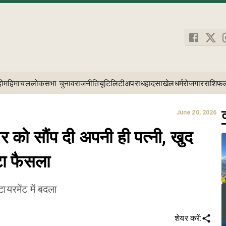
होम
हिमाचल
लोकसभा चुनाव
राजनीति
यूटिलिटी
अपराध
हादसा
खेल
धर्म
रोजगार
राशिफ
ट
June 20, 2026
को सौंप दी अपनी ही पत्नी, खुद
टा फैसला
ायरमेंट में बदला
शेयर करें: