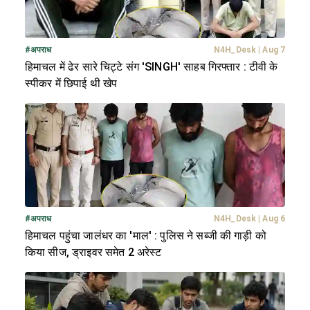
#
अपराध
N4H_Desk
|
Aug 7
हिमाचल में ढेर सारे चिट्टे संग 'SINGH' साहब गिरफ्तार : टीवी के
स्पीकर में छिपाई थी खेप
#
अपराध
N4H_Desk
|
Aug 6
हिमाचल पहुंचा जालंधर का 'माल' : पुलिस ने सब्जी की गाड़ी को
किया सीज, ड्राइवर समेत 2 अरेस्ट