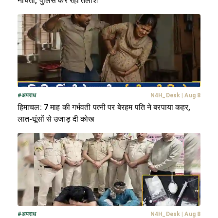
नीचता, पुलिस कर रही तलाश
#
अपराध
N4H_Desk
|
Aug 8
हिमाचल: 7 माह की गर्भवती पत्नी पर बेरहम पति ने बरपाया कहर,
लात-घूंसों से उजाड़ दी कोख
#
अपराध
N4H_Desk
|
Aug 8