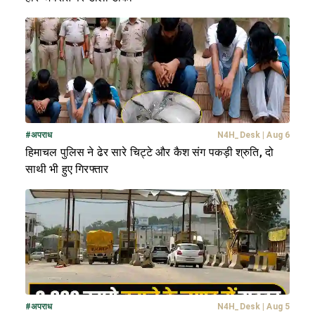
#
अपराध
N4H_Desk
|
Aug 6
हिमाचल पुलिस ने ढेर सारे चिट्टे और कैश संग पकड़ी श्रुति, दो
साथी भी हुए गिरफ्तार
#
अपराध
N4H_Desk
|
Aug 5