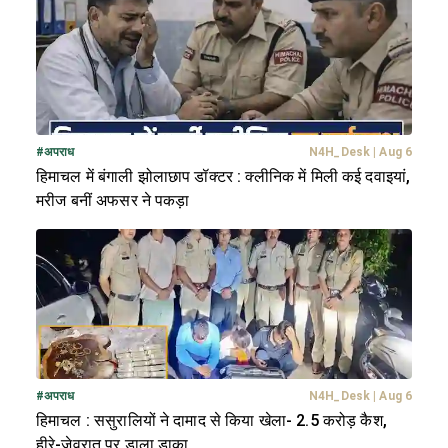
#
अपराध
N4H_Desk
|
Aug 6
हिमाचल में बंगाली झोलाछाप डॉक्टर : क्लीनिक में मिली कई दवाइयां,
मरीज बनीं अफसर ने पकड़ा
#
अपराध
N4H_Desk
|
Aug 6
हिमाचल : ससुरालियों ने दामाद से किया खेला- 2.5 करोड़ कैश,
हीरे-जेवरात पर डाला डाका