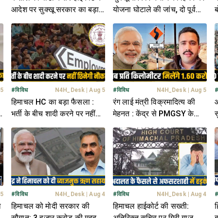
आदेश पर सुक्खू सरकार का बड़ा
योजना घोटाले की जांच, दो पूर्व
ब
एक्शन- बदल डाले DC-SP
भाजपा मंत्रियों के खंगाले जा रहे
भ
रिकॉर्ड
 5
#
विविध
N4H_Desk
|
Aug 5
#
विविध
N4H_Desk
|
Aug 5
हिमाचल HC का बड़ा फैसला :
रंग लाई मंत्री विक्रमादित्य की
आ
ी
भर्ती के बीच शादी करने पर नहीं
मेहनत : केंद्र से PMGSY के
स
जाएगी नौकरी, आरक्षण भी मिलेगा
बजट में बड़ा इजाफा- मिलेंगे 2247
न
करोड़
 5
#
विविध
N4H_Desk
|
Aug 4
#
विविध
N4H_Desk
|
Aug 4
ा
हिमाचल को मोदी सरकार की
हिमाचल हाईकोर्ट की सख्ती:
ह
सौगात: 3 हजार करोड़ की मदद
अतिरिक्त सचिव पर गिरी गाज,
ब