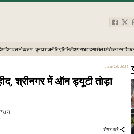
होम
हिमाचल
लोकसभा चुनाव
राजनीति
यूटिलिटी
अपराध
हादसा
खेल
धर्म
रोजगार
राशिफ
ट
June 26, 2026
ीद, श्रीनगर में ऑन ड्यूटी तोड़ा
नि*धन
शेयर करें: