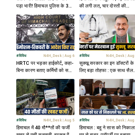
पड़ा भारी! हिमाचल पुलिस के 3
की लगी लत, चार दोस्तों की
कर्मचारी सस्पेंड; बैठाई जांच
मौ**त- 2 को परिवार ने बचाया
#
विविध
N4H_Desk
|
Aug 6
#
विविध
N4H_Desk
|
Aug
HRTC पर भड़का हाईकोर्ट, कहा-
सुक्खू सरकार का इन डॉक्टरों के
बिना कारण बताए कर्मियों को सजा
लिए बड़ा तोहफा : एक साथ सैलर
देना गलत; डिमोशन पर भी रोक
में बढ़ाए 26,340 रुपये
#
विविध
N4H_Desk
|
Aug 5
#
विविध
N4H_Desk
|
Aug
हिमाचल में 40 मौ**तों की फर्जी
हिमाचल : बहू ने सास को निकाल
खबर से मची सनसनी, हरकत में
घर से बाहर, प्रॉपर्टी पर बताया