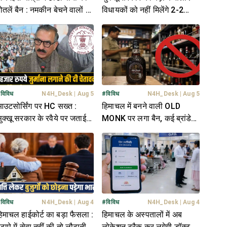
ोतलें बैन : नमकीन बेचने वालों की
विधायकों को नहीं मिलेंगे 2-2
ी लगेगी 'क्लास'
PSO, फिजूलखर्ची बता टाली बात
#
विविध
N4H_Desk
|
Aug 5
#
विविध
N4H_Desk
|
Aug 5
उटसोर्सिंग पर HC सख्त :
हिमाचल में बनने वाली OLD
ुक्खू सरकार के रवैये पर जताई
MONK पर लगा बैन, कई ब्रांडेड
ाराजगी; ढिलाई पर लगाई
शराब भी बंद- जानें वजह
फटकार
#
विविध
N4H_Desk
|
Aug 4
#
विविध
N4H_Desk
|
Aug 4
िमाचल हाईकोर्ट का बड़ा फैसला :
हिमाचल के अस्पतालों में अब
ुढ़ापे में सेवा नहीं की तो लौटानी
लोकेशन ट्रैक कर लगेगी डॉक्टरों