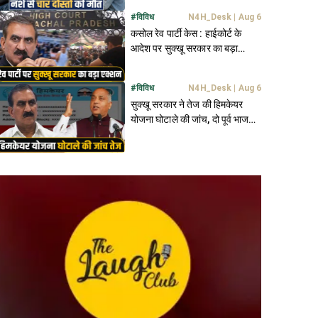
#
विविध
N4H_Desk
|
Aug 6
कसोल रेव पार्टी केस : हाईकोर्ट के
आदेश पर सुक्खू सरकार का बड़ा
एक्शन- बदल डाले DC-SP
#
विविध
N4H_Desk
|
Aug 6
सुक्खू सरकार ने तेज की हिमकेयर
योजना घोटाले की जांच, दो पूर्व भाजपा
मंत्रियों के खंगाले जा रहे रिकॉर्ड