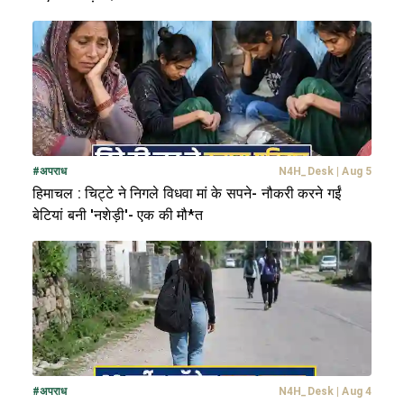
#
अपराध
N4H_Desk
|
Aug 5
हिमाचल : चिट्टे ने निगले विधवा मां के सपने- नौकरी करने गईं
बेटियां बनी 'नशेड़ी'- एक की मौ*त
#
अपराध
N4H_Desk
|
Aug 4