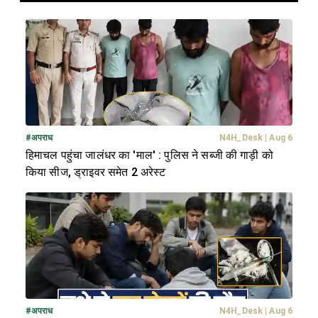
#
अपराध
N4H_Desk
|
Aug 6
हिमाचल पहुंचा जालंधर का 'माल' : पुलिस ने सब्जी की गाड़ी को
किया सीज, ड्राइवर समेत 2 अरेस्ट
#
अपराध
N4H_Desk
|
Aug 6