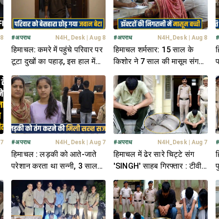
 8
#
अपराध
N4H_Desk
|
Aug 8
#
अपराध
N4H_Desk
|
Aug 8
हिमाचल: कमरे में पहुंचे परिवार पर
हिमाचल शर्मसार: 15 साल के
ह
टूटा दुखों का पहाड़, इस हाल में
किशोर ने 7 साल की मासूम संग
प
मिली जवान बेटे की देह
की नीचता, पुलिस कर रही तलाश
ल
 7
#
अपराध
N4H_Desk
|
Aug 7
#
अपराध
N4H_Desk
|
Aug 7
हिमाचल : लड़की को आते-जाते
हिमाचल में ढेर सारे चिट्टे संग
ह
परेशान करता था सन्नी, 3 साल
'SINGH' साहब गिरफ्तार : टीवी
प
चला केस- अब मिली सजा
के स्पीकर में छिपाई थी खेप
स