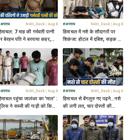
#
अपराध
N4H_Desk
|
Aug 8
#
अपराध
N4H_Desk
|
Aug 8
िमाचल: 7 माह की गर्भवती पत्नी
हिमाचल में नशे के सौदागरों पर
र बेरहम पति ने बरपाया कहर,
शिकंजा: होटल में दबिश, सड़क पर
ात-घूंसों से उजाड़ दी कोख
धरपकड़; 3 तस्कर अरेस्ट
#
अपराध
N4H_Desk
|
Aug 6
#
अपराध
N4H_Desk
|
Aug 6
िमाचल पहुंचा जालंधर का 'माल' :
हिमाचल से बेंगलुरु गए पढ़ने...नशे
ुलिस ने सब्जी की गाड़ी को किया
की लगी लत, चार दोस्तों की
ीज, ड्राइवर समेत 2 अरेस्ट
मौ**त- 2 को परिवार ने बचाया