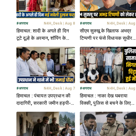
#
अपराध
N4H_Desk
|
Aug 8
#
अपराध
N4H_Desk
|
Aug
हिमाचल: शादी के अगले ही दिन
सीएम सुक्खू के खिलाफ अभद्र
टूटे दूल्हे के अरमान, शॉपिंग के
टिप्पणी पर फंसे विधायक सुधीर
बहाने निकली नई नवेली दुल्हन
शर्मा और राजेंद्र राणा- FIR दर्ज
फरार
#
अपराध
N4H_Desk
|
Aug 7
#
अपराध
N4H_Desk
|
Aug
हिमाचल : पंचायत उपप्रधान की
हिमाचल : नाका देख घबराया
दादागिरी, सरकारी जमीन हड़पी-
विक्की, पुलिस से बचने के लिए
पिता ने दिया साथ, FIR दर्ज
निगला चिट्टा- तोड़ा दम