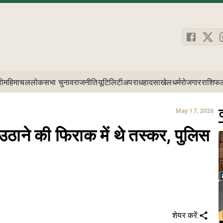
होम
हिमाचल
लोकसभा चुनाव
राजनीति
यूटिलिटी
अपराध
हादसा
खेल
धर्म
रोजगार
राशिफ
ट
May 17, 2026
ठाने की फिराक में थे तस्कर, पुलिस
शेयर करें: