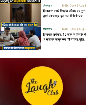
#
अपराध
N4H_Desk
|
Aug 8
हिमाचल: कमरे में पहुंचे परिवार पर टूटा
दुखों का पहाड़, इस हाल में मिली जवान
बेटे की देह
#
अपराध
N4H_Desk
|
Aug 8
हिमाचल शर्मसार: 15 साल के किशोर ने
7 साल की मासूम संग की नीचता, पुलिस
कर रही तलाश