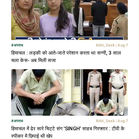
#
अपराध
N4H_Desk
|
Aug 7
हिमाचल : लड़की को आते-जाते परेशान करता था सन्नी, 3 साल
चला केस- अब मिली सजा
#
अपराध
N4H_Desk
|
Aug 7
हिमाचल में ढेर सारे चिट्टे संग 'SINGH' साहब गिरफ्तार : टीवी के
स्पीकर में छिपाई थी खेप