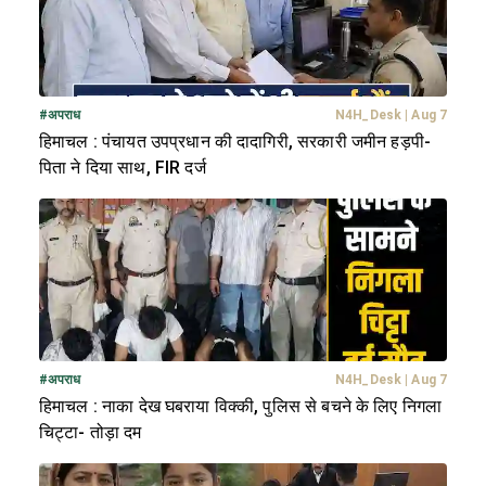
#
अपराध
N4H_Desk
|
Aug 7
हिमाचल : पंचायत उपप्रधान की दादागिरी, सरकारी जमीन हड़पी-
पिता ने दिया साथ, FIR दर्ज
#
अपराध
N4H_Desk
|
Aug 7
हिमाचल : नाका देख घबराया विक्की, पुलिस से बचने के लिए निगला
चिट्टा- तोड़ा दम