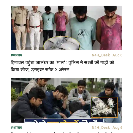
#
अपराध
N4H_Desk
|
Aug 6
हिमाचल पहुंचा जालंधर का 'माल' : पुलिस ने सब्जी की गाड़ी को
किया सीज, ड्राइवर समेत 2 अरेस्ट
#
अपराध
N4H_Desk
|
Aug 6