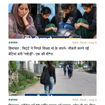
#
अपराध
N4H_Desk
|
Aug 5
हिमाचल : चिट्टे ने निगले विधवा मां के सपने- नौकरी करने गईं
बेटियां बनी 'नशेड़ी'- एक की मौ*त
#
अपराध
N4H_Desk
|
Aug 4