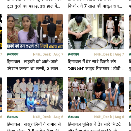
टूटा दुखों का पहाड़, इस हाल में
किशोर ने 7 साल की मासूम संग
प
मिली जवान बेटे की देह
की नीचता, पुलिस कर रही तलाश
ल
 7
#
अपराध
N4H_Desk
|
Aug 7
#
अपराध
N4H_Desk
|
Aug 7
हिमाचल : लड़की को आते-जाते
हिमाचल में ढेर सारे चिट्टे संग
ह
परेशान करता था सन्नी, 3 साल
'SINGH' साहब गिरफ्तार : टीवी
प
चला केस- अब मिली सजा
के स्पीकर में छिपाई थी खेप
स
 6
#
अपराध
N4H_Desk
|
Aug 6
#
अपराध
N4H_Desk
|
Aug 6
हिमाचल : ससुरालियों ने दामाद से
हिमाचल पुलिस ने ढेर सारे चिट्टे
ह