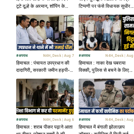
टूटे दूल्हे के अरमान, शॉपिंग के
टिप्पणी पर फंसे विधायक सुधीर
बहाने निकली नई नवेली दुल्हन
शर्मा और राजेंद्र राणा- FIR दर्ज
फरार
#
अपराध
N4H_Desk
|
Aug 7
#
अपराध
N4H_Desk
|
Aug
हिमाचल : पंचायत उपप्रधान की
हिमाचल : नाका देख घबराया
दादागिरी, सरकारी जमीन हड़पी-
विक्की, पुलिस से बचने के लिए
पिता ने दिया साथ, FIR दर्ज
निगला चिट्टा- तोड़ा दम
#
अपराध
N4H_Desk
|
Aug 6
#
अपराध
N4H_Desk
|
Aug
हिमाचल : शराब पीकर पढ़ाने आता
हिमाचल में बंगाली झोलाछाप