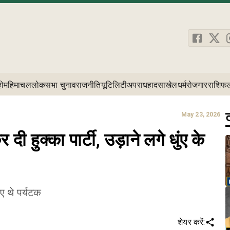
होम
हिमाचल
लोकसभा चुनाव
राजनीति
यूटिलिटी
अपराध
हादसा
खेल
धर्म
रोजगार
राशिफ
ट
May 23, 2026
दी हुक्का पार्टी, उड़ाने लगे धुंए के
आए थे पर्यटक
शेयर करें: