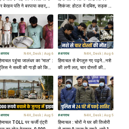
र बेरहम पति ने बरपाया कहर,
शिकंजा: होटल में दबिश, सड़क पर
ात-घूंसों से उजाड़ दी कोख
धरपकड़; 3 तस्कर अरेस्ट
#
अपराध
N4H_Desk
|
Aug 6
#
अपराध
N4H_Desk
|
Aug 6
िमाचल पहुंचा जालंधर का 'माल' :
हिमाचल से बेंगलुरु गए पढ़ने...नशे
ुलिस ने सब्जी की गाड़ी को किया
की लगी लत, चार दोस्तों की
ीज, ड्राइवर समेत 2 अरेस्ट
मौ**त- 2 को परिवार ने बचाया
#
अपराध
N4H_Desk
|
Aug 5
#
अपराध
N4H_Desk
|
Aug 5
िमाचल TOLL पर फर्जी एंट्री
हिमाचल : चोरों ने घर की तिजोरी