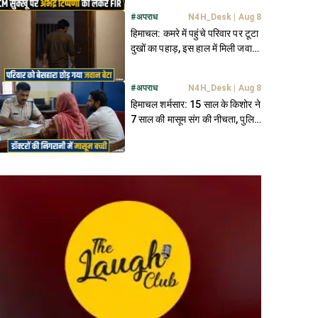
#
अपराध
N4H_Desk
|
Aug 8
हिमाचल: कमरे में पहुंचे परिवार पर टूटा
दुखों का पहाड़, इस हाल में मिली जवान
बेटे की देह
#
अपराध
N4H_Desk
|
Aug 8
हिमाचल शर्मसार: 15 साल के किशोर ने
7 साल की मासूम संग की नीचता, पुलिस
कर रही तलाश