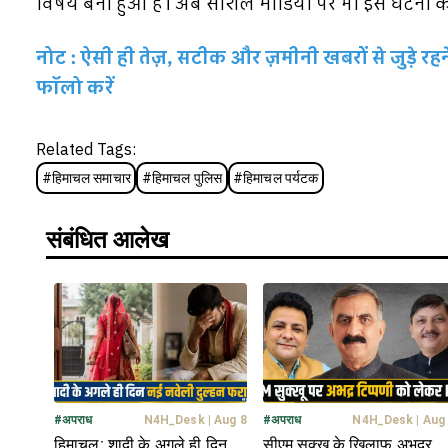
विषय बना हुआ है। अब सोशल मीडिया पर भी इस घटना को ल
नोट : ऐसी ही तेज़, सटीक और ज़मीनी खबरों से जुड़े 
फॉलो करें
Related Tags:
#
हिमाचल समाचार
#
हिमाचल पुलिस
#
हिमाचल पर्यटक
संबंधित आलेख
#
अपराध
N4H_Desk
|
Aug 8
#
अपराध
N4H_Desk
|
Aug
हिमाचल: शादी के अगले ही दिन
सीएम सुक्खू के खिलाफ अभद्र