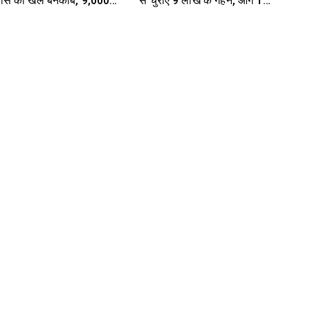
ास का खेल बेनकाब, 9,000
से चुराए 9 लाख के गहने, आगे 15
चाने के जुगाड़ में ड्राइवर- कई
हजार में बेचे- पुलिस ने 3 दबोचे
ाहन पकड़े