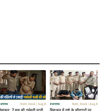
#
अपराध
N4H_Desk
|
Aug 8
#
अपराध
N4H_Desk
|
Aug 8
िमाचल: 7 माह की गर्भवती पत्नी
हिमाचल में नशे के सौदागरों पर