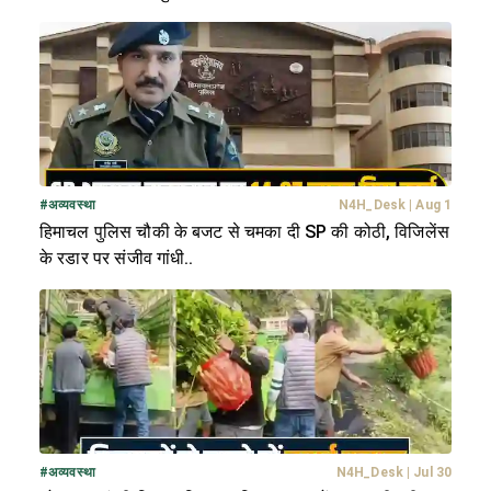
#
अव्यवस्था
N4H_Desk
|
Aug 1
हिमाचल पुलिस चौकी के बजट से चमका दी SP की कोठी, विजिलेंस
के रडार पर संजीव गांधी..
#
अव्यवस्था
N4H_Desk
|
Jul 30