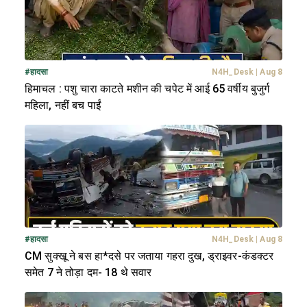
#
हादसा
N4H_Desk
|
Aug 8
हिमाचल : पशु चारा काटते मशीन की चपेट में आई 65 वर्षीय बुजुर्ग
महिला, नहीं बच पाईं
#
हादसा
N4H_Desk
|
Aug 8
CM सुक्खू ने बस हा*दसे पर जताया गहरा दुख, ड्राइवर-कंडक्टर
समेत 7 ने तोड़ा दम- 18 थे सवार