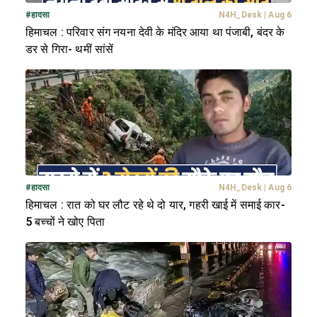
#
हादसा
N4H_Desk
|
Aug 6
हिमाचल : परिवार संग नयना देवी के मंदिर आया था पंजाबी, बंदर के
डर से गिरा- थमीं सांसें
#
हादसा
N4H_Desk
|
Aug 6
हिमाचल : रात को घर लौट रहे थे दो यार, गहरी खाई में समाई कार-
5 बच्चों ने खोए पिता