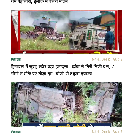
थम गई सांसें, इलाके में पसरा मातम
#
हादसा
N4H_Desk
|
Aug 8
हिमाचल में सुबह सवेरे बड़ा हा*दसा : ढांक से गिरी निजी बस, 7
लोगों ने मौके पर तोड़ा दम- चीखों से दहला इलाका
#
हादसा
N4H_Desk
|
Aug 7